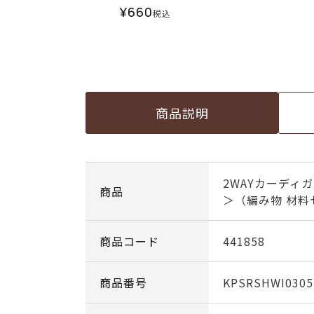
¥
660
税込
商品説明
2WAYカーディ
商品
＞（編み物 材料
商品コード
441858
商品番号
KPSRSHWI030