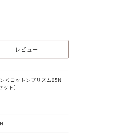
レビュー
ガン＜コットンプリズム05N
セット）
5N