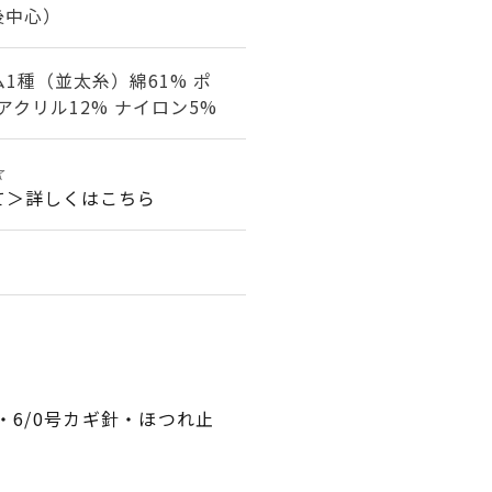
後中心）
1種（並太糸）綿61% ポ
アクリル12% ナイロン5%
☆
て＞詳しくはこちら
・6/0号カギ針・ほつれ止