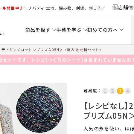
店舗情
ール開催中♪
＼リバティ 生地、編み物、刺繍、刺し子／
商品を探す
手芸を学ぶ
初めての方へ
料！
ーディガン＜コットンプリズム05N＞（編み物 材料セット）
のセットです。レシピ(つくり方シート)は含まれていませんの
難易度：
【レシピなし】
プリズム05N
人気の糸を使い、ほ