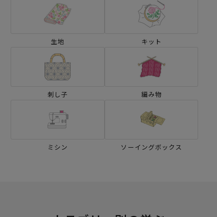
生地
キット
刺し子
編み物
ミシン
ソーイングボックス