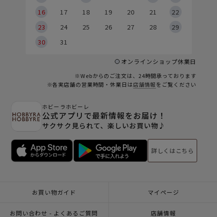
6
16
17
18
19
20
21
22
23
24
25
26
27
28
29
30
31
オンラインショップ休業日
※Webからのご注文は、24時間承っております
※各実店舗の営業時間・休業日は
店舗情報
をご覧ください
ホビーラホビーレ
公式アプリで最新情報をお届け！
サクサク見られて、楽しいお買い物♪
詳しくはこちら
お買い物ガイド
マイページ
お問い合わせ - よくあるご質問
店舗情報