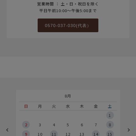
営業時間 ： 土・日・祝日を除く
平日午前10:00～午後5:00まで
0570-037-030(代表）
8月
土
日
月
火
水
木
金
土
5
1
2
2
3
4
5
6
7
8
9
9
10
11
12
13
14
15