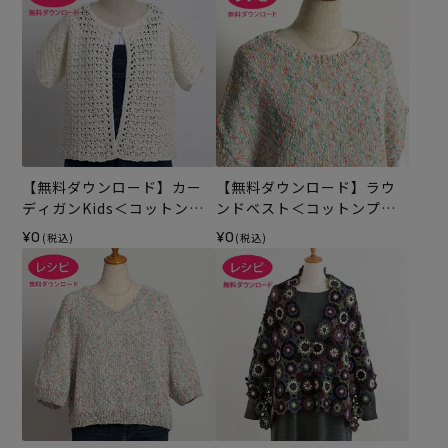
【無料ダウンロード】カー
【無料ダウンロード】ラウ
ディガンKids＜コットンリ
ンドベスト＜コットンプリ
リー＞（レシピ）
ズム＞（レシピ）
¥0
¥0
(税込)
(税込)