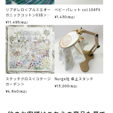
リブボレロ＜プルミエオー
ベビーパレット col.104PX
ガニックコットン03B＞
¥1,430
(税込)
（編み物 材料セット）
¥11,495
(税込)
ステッチクロス＜コテージ
Nurge社 卓上スタンド
ガーデン＞
¥13,200
(税込)
¥4,840
(税込)