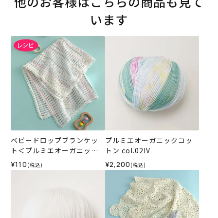
他のお客様はこちらの商品も見て
います
ベビードロップブランケッ
プルミエオーガニックコッ
ト＜プルミエオーガニック
トン col.02IV
コットン＞（レシピ）
¥110
¥2,200
(税込)
(税込)