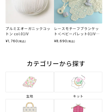
プルミエオーガニックコッ
レースモチーフブランケッ
トン col.01IV
ト＜ベビーパレット01IV＞
（編み物 材料セット）
¥1,760
¥8,690
(税込)
(税込)
カテゴリーから探す
生地
キット