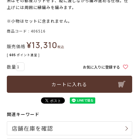
糸はその都度カットせず、縦に渡しながら編み進める仕様。仕
上げには周囲に縁編みを編みます。
※小物はセットに含まれません。
商品コード
406516
¥
13,310
販売価格
税込
[
605
ポイント進呈 ]
お気に入りに登録する
カートに入れる
関連キーワード