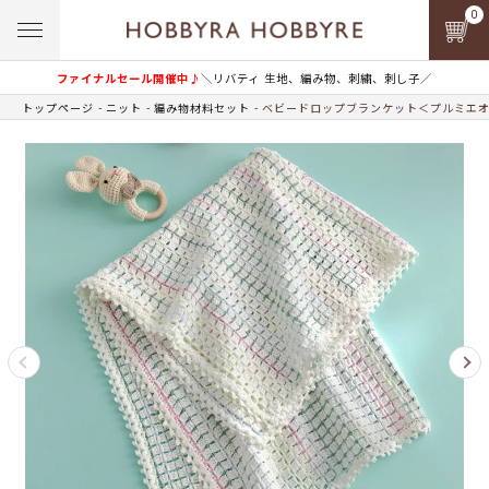
0
ファイナルセール開催中♪
＼リバティ 生地、編み物、刺繍、刺し子／
トップページ
ニット
編み物材料セット
ベビードロップブランケット＜プルミエオ