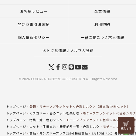
お客様レビュー
企業情報
特定商取引法表記
利用規約
個人情報ポリシー
一緒に働こう♪求人情報
おトクな情報♪メルマガ登録
© 2026 HOBBYRA HOBBYRE CORPORATION ALL Rights Reserved
トップページ
登録
モチーフブランケット＜色彩シルク＞（編み物 材料セット）
トップページ
カテゴリー
春のニットを楽しむ
モチーフブランケット＜色彩シルク
トップページ
特集一覧
色彩シルク
モチーフブランケット＜色彩シルク＞（編み物
リリヤン
トップページ
ニット
手編み糸
春夏毛糸一覧
色彩シルク
モチーフブランケット
フェア
トップページ
商品
マンスリープレス2月号掲載商品
3月10日（火）発売の新商品