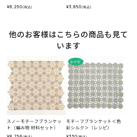
ス05IV＞（編み物 材料セッ
ト）
¥8,250
¥3,850
(税込)
(税込)
ト）
他のお客様はこちらの商品も見て
います
スノーモチーフブランケッ
モチーフブランケット＜色
ト（編み物 材料セット）
彩シルク＞（レシピ）
¥8,756
¥330
(税込)
(税込)