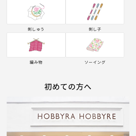
刺しゅう
刺し子
編み物
ソーイング
初めての方へ