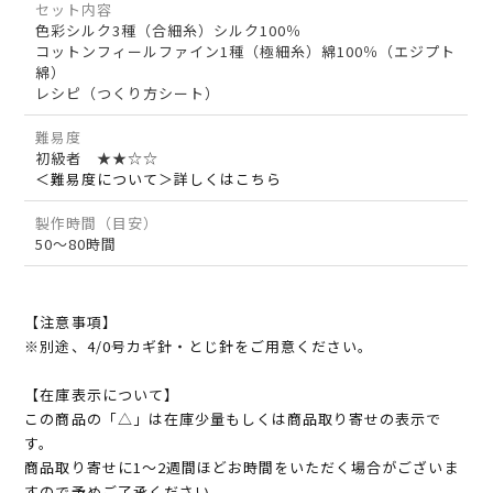
セット内容
色彩シルク3種（合細糸）シルク100％
コットンフィールファイン1種（極細糸）綿100％（エジプト
綿）
レシピ（つくり方シート）
難易度
初級者 ★★☆☆
＜難易度について＞詳しくはこちら
製作時間（目安）
50～80時間
【注意事項】
※別途、4/0号カギ針・とじ針をご用意ください。
【在庫表示について】
この商品の「△」は在庫少量もしくは商品取り寄せの表示で
す。
商品取り寄せに1～2週間ほどお時間をいただく場合がございま
すので予めご了承ください。