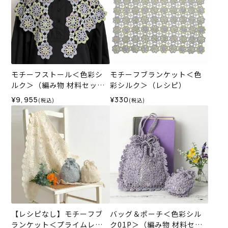
モチーフストール＜色彩シ
モチーフブランケット＜色
ルク＞（編み物 材料セッ
彩シルク＞（レシピ）
ト）
¥9,955
¥330
(税込)
(税込)
【レシピなし】モチーフブ
バッグ＆ポーチ＜色彩シル
ランケット＜プライムレー
ク01P＞（編み物 材料セッ