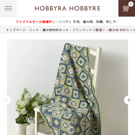
0
ファイナルセール開催中♪
＼リバティ 生地、編み物、刺繍、刺し子／
トップページ
ニット
編み物材料セット
ブランケット＜睡蓮＞（編み物 材料セッ