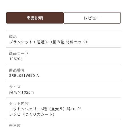
商品説明
レビュー
商品
ブランケット＜睡蓮＞（編み物 材料セット）
商品コード
406204
商品番号
SRBL091WI10-A
サイズ
約78×102cm
セット内容
コットンシェリー5種（並太糸）綿100％
レシピ（つくり方シート）
難易度