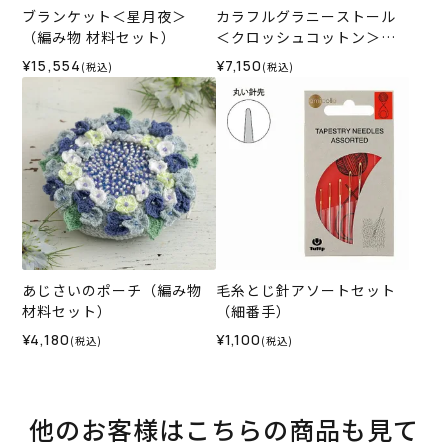
ブランケット＜星月夜＞
カラフルグラニーストール
（編み物 材料セット）
＜クロッシュコットン＞
（編み物 材料セット）
¥15,554
¥7,150
(税込)
(税込)
あじさいのポーチ（編み物
毛糸とじ針アソートセット
材料セット）
（細番手）
¥4,180
¥1,100
(税込)
(税込)
他のお客様はこちらの商品も見て