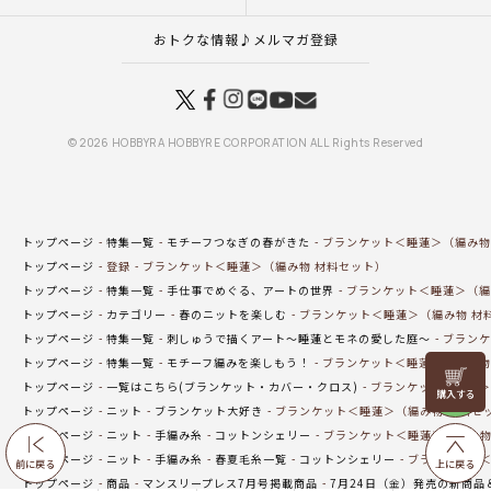
おトクな情報♪メルマガ登録
© 2026 HOBBYRA HOBBYRE CORPORATION ALL Rights Reserved
トップページ
特集一覧
モチーフつなぎの春がきた
ブランケット＜睡蓮＞（編み物
トップページ
登録
ブランケット＜睡蓮＞（編み物 材料セット）
トップページ
特集一覧
手仕事でめぐる、アートの世界
ブランケット＜睡蓮＞（編
トップページ
カテゴリー
春のニットを楽しむ
ブランケット＜睡蓮＞（編み物 材
トップページ
特集一覧
刺しゅうで描くアート～睡蓮とモネの愛した庭～
ブランケ
トップページ
特集一覧
モチーフ編みを楽しもう！
ブランケット＜睡蓮＞（編み物
リリヤン
トップページ
一覧はこちら(ブランケット・カバー・クロス)
ブランケット＜睡蓮＞
フェア
トップページ
ニット
ブランケット大好き
ブランケット＜睡蓮＞（編み物 材料セ
トップページ
ニット
手編み糸
コットンシェリー
ブランケット＜睡蓮＞（編み物
トップページ
ニット
手編み糸
春夏毛糸一覧
コットンシェリー
ブランケット＜
前に戻る
上に戻る
トップページ
商品
マンスリープレス7月号掲載商品
7月24日（金）発売の新商品