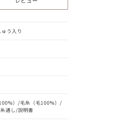
レビュー
しゅう入り
00%）/毛糸（毛100%）/
と糸通し/説明書