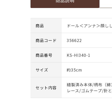
商品説明
商品
ドール＜アンナ＞顔し
商品コード
356622
商品番号
KS-HI340-1
サイズ
約35cm
縫製済み本体/柄布（綿1
セット内容
レース/ゴムテープ/針