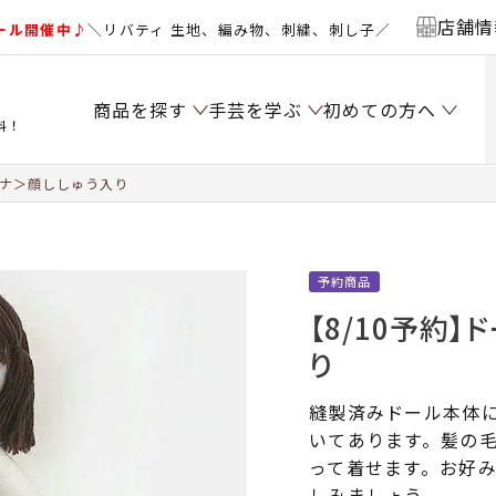
店舗情
ール開催中♪
＼リバティ 生地、編み物、刺繍、刺し子／
商品を探す
手芸を学ぶ
初めての方へ
料！
ンナ＞顔ししゅう入り
予約商品
【8/10予約
り
縫製済みドール本体
いてあります。髪の
って着せます。お好
しみましょう。