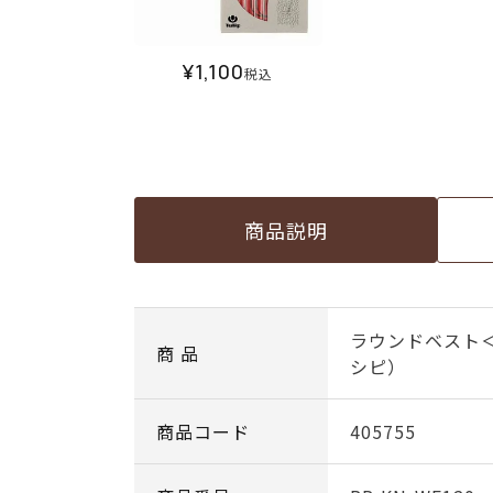
¥
1,100
税込
商品説明
ラウンドベスト
商 品
シピ）
商品コード
405755