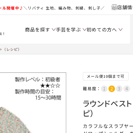
店舗情
ール開催中♪
＼リバティ 生地、編み物、刺繍、刺し子／
商品を探す
手芸を学ぶ
初めての方へ
料！
＞（レシピ）
メール便10個まで可
難易度：
ラウンドベスト
ピ）
カラフルなスラブヤ