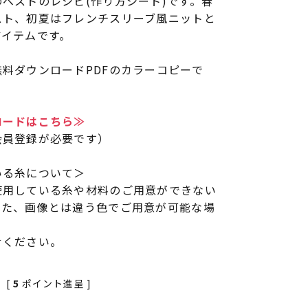
ベストのレシピ(作り方シート)です。春
スト、初夏はフレンチスリーブ風ニットと
アイテムです。
料ダウンロードPDFのカラーコピーで
ロードはこちら≫
会員登録が必要です）
いる糸について＞
使用している糸や材料のご用意ができない
また、画像とは違う色でご用意が可能な場
せください。
[
5
ポイント進呈 ]