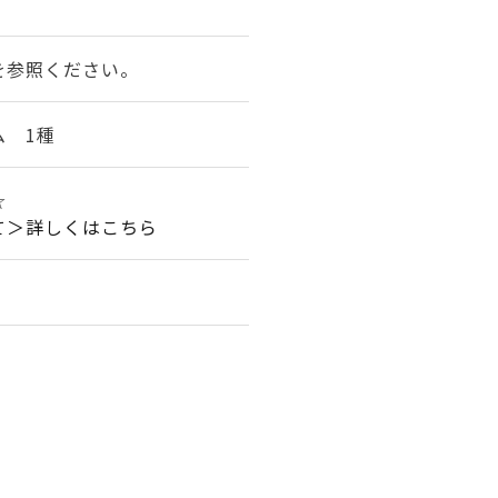
を参照ください。
ム 1種
☆
て＞詳しくはこちら
。