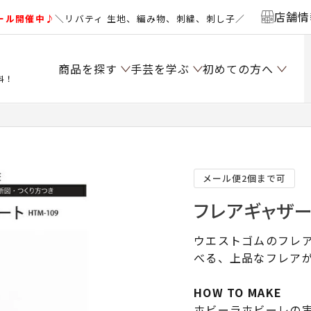
店舗情
ール開催中♪
＼リバティ 生地、編み物、刺繍、刺し子／
商品を探す
手芸を学ぶ
初めての方へ
料！
メール便2個まで可
フレアギャザー
ウエストゴムのフレ
べる、上品なフレアが
HOW TO MAKE
ホビーラホビーレの実物