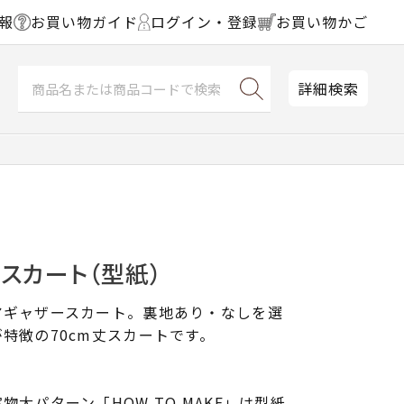
報
お買い物ガイド
ログイン・登録
お買い物かご
詳細検索
スカート（型紙）
アギャザースカート。裏地あり・なしを選
特徴の70cm丈スカートです。
大パターン「HOW TO MAKE」は型紙