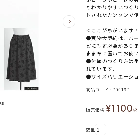
とわかりやすいつく
トされたカンタンで
＜ここがちがいます
●実物大型紙は、パ
どに写す必要があり
まま布に置いてお使
●付属のつくり方は
れています。
●サイズバリエーシ
商品コード
700197
¥
1,100
販売価格
税