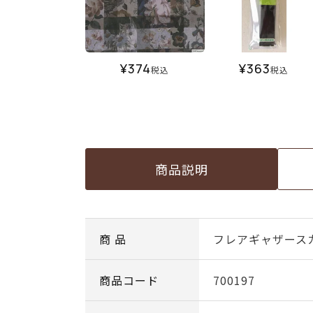
¥
374
¥
363
税込
税込
商品説明
商 品
フレアギャザース
商品コード
700197