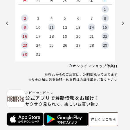
土
日
月
火
水
木
金
土
5
1
2
2
3
4
5
6
7
8
9
9
10
11
12
13
14
15
6
16
17
18
19
20
21
22
23
24
25
26
27
28
29
30
31
オンラインショップ休業日
※Webからのご注文は、24時間承っております
※各実店舗の営業時間・休業日は
店舗情報
をご覧ください
ホビーラホビーレ
公式アプリで最新情報をお届け！
サクサク見られて、楽しいお買い物♪
詳しくはこちら