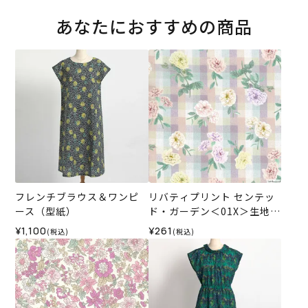
あなたにおすすめの商品
フレンチブラウス＆ワンピ
リバティプリント センテッ
ース（型紙）
ド・ガーデン＜01X＞生地
（ホビーラホビーレオリジ
¥1,100
¥261
(税込)
(税込)
ナル）2025SS