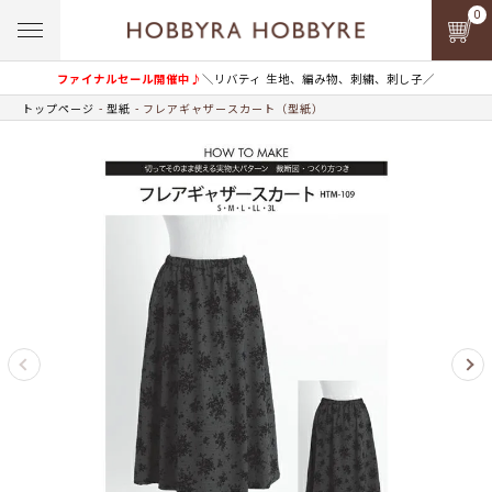
0
ファイナルセール開催中♪
＼リバティ 生地、編み物、刺繍、刺し子／
トップページ
型紙
フレアギャザースカート（型紙）