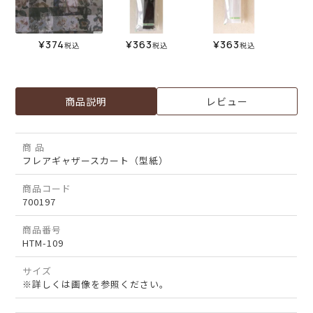
¥
374
¥
363
¥
363
税込
税込
税込
商品説明
レビュー
商 品
フレアギャザースカート（型紙）
商品コード
700197
商品番号
HTM-109
サイズ
※詳しくは画像を参照ください。