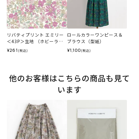
リバティプリント エミリー
ロールカラーワンピース＆
＜43P＞生地 （ホビーラホ
ブラウス（型紙）
ビーレオリジナル）2025SS
¥261
¥1,100
(税込)
(税込)
他のお客様はこちらの商品も見て
います