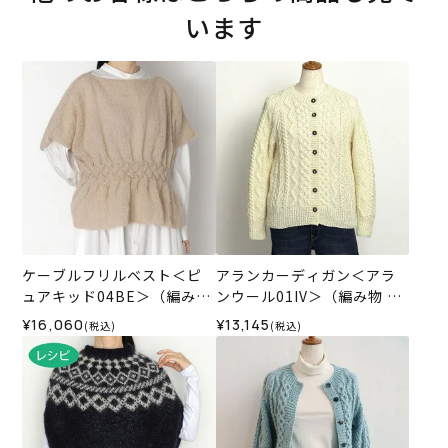
います
ケーブルフリルベスト＜ピ
アランカーディガン＜アラ
ュアキッド04BE＞（編み物
ンウール01IV＞（編み物 材
材料セット）
料セット）
¥16,060
¥13,145
(税込)
(税込)