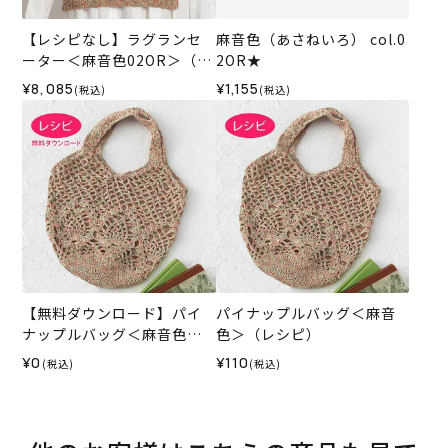
【レシピなし】ラグランセ
麻音色（あさねいろ） col.0
ーター＜麻音色02OR＞（編
2OR★
み物 材料セット）
¥8,085
¥1,155
(税込)
(税込)
【無料ダウンロード】パイ
パイナップルバッグ＜麻音
ナップルバッグ＜麻音色＞
色＞（レシピ）
（レシピ）
¥0
¥110
(税込)
(税込)