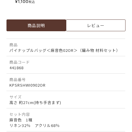
¥
1,100
税込
商品説明
レビュー
商品
パイナップルバッグ＜麻音色02OR＞（編み物 材料セット）
商品コード
441868
商品番号
KPSRSHWI0902OR
サイズ
高さ 約27cm(持ち手含まず)
セット内容
麻音色 1種
リネン32％ アクリル68％