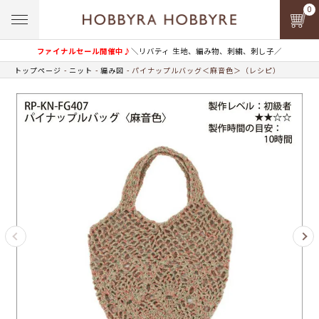
0
ファイナルセール開催中♪
＼リバティ 生地、編み物、刺繍、刺し子／
トップページ
ニット
編み図
パイナップルバッグ＜麻音色＞（レシピ）