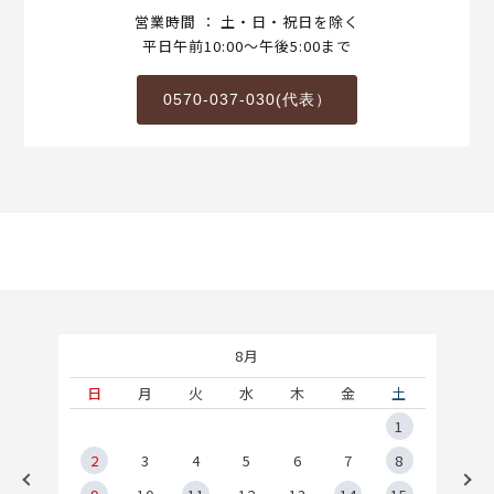
営業時間 ： 土・日・祝日を除く
平日午前10:00～午後5:00まで
0570-037-030(代表）
8月
土
日
月
火
水
木
金
土
5
1
2
2
3
4
5
6
7
8