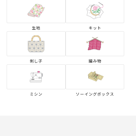
生地
キット
刺し子
編み物
ミシン
ソーイングボックス