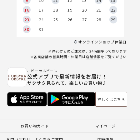
9
9
10
11
12
13
14
15
6
16
17
18
19
20
21
22
23
24
25
26
27
28
29
30
31
オンラインショップ休業日
※Webからのご注文は、24時間承っております
※各実店舗の営業時間・休業日は
店舗情報
をご覧ください
ホビーラホビーレ
公式アプリで最新情報をお届け！
サクサク見られて、楽しいお買い物♪
詳しくはこちら
お買い物ガイド
マイページ
お問い合わせ - よくあるご質問
店舗情報