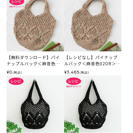
【無料ダウンロード】パイ
【レシピなし】パイナップ
ナップルバッグ＜麻音色＞
ルバッグ＜麻音色02OR＞
（レシピ）
（編み物 材料セット）
¥0
¥3,465
(税込)
(税込)