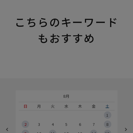
こちらのキーワード
もおすすめ
8月
土
日
月
火
水
木
金
土
5
1
2
2
3
4
5
6
7
8