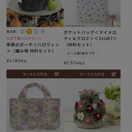
難易度：
ポケットバッグ＜マイメロ
ディ＆クロミ＞＜33GR7＞
木之下薫さんデザイン
季節のポーチ＜ハロウィン
（材料セット）
＞（編み物 材料セット）
メール便1個まで可
¥
4,180
税込
¥
2,574
税込
カートに入れる
カートに入れる