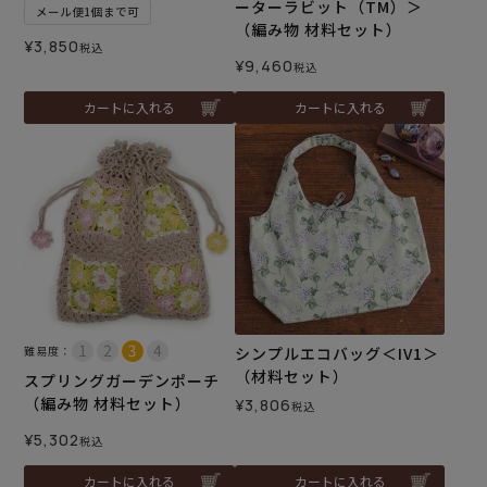
ーターラビット（TM）＞
メール便1個まで可
（編み物 材料セット）
¥
3,850
税込
¥
9,460
税込
カートに入れる
カートに入れる
難易度：
シンプルエコバッグ＜IV1＞
（材料セット）
スプリングガーデンポーチ
（編み物 材料セット）
¥
3,806
税込
¥
5,302
税込
カートに入れる
カートに入れる