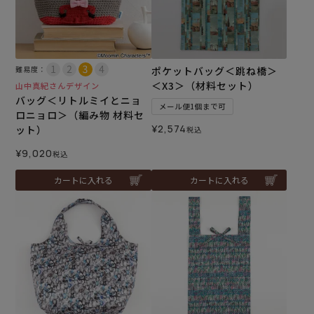
難易度：
ポケットバッグ＜跳ね橋＞
＜X3＞（材料セット）
山中真紀さんデザイン
バッグ＜リトルミイとニョ
メール便1個まで可
ロニョロ＞（編み物 材料セ
¥
2,574
ット）
税込
¥
9,020
税込
カートに入れる
カートに入れる