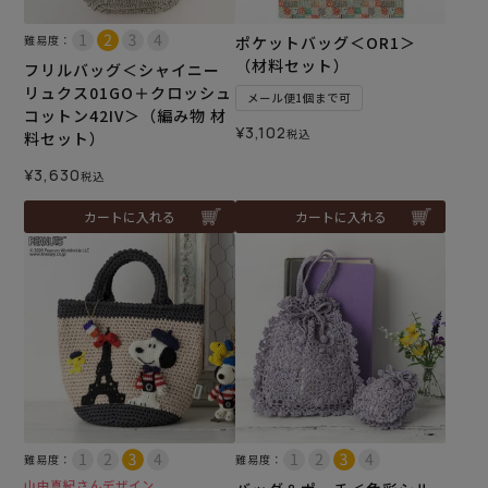
難易度：
ポケットバッグ＜OR1＞
（材料セット）
フリルバッグ＜シャイニー
リュクス01GO＋クロッシュ
メール便1個まで可
コットン42IV＞（編み物 材
¥
3,102
税込
料セット）
¥
3,630
税込
カートに入れる
カートに入れる
難易度：
難易度：
山中真紀さんデザイン