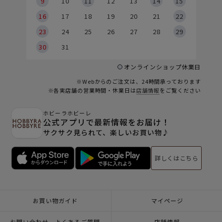
9
9
10
11
12
13
14
15
6
16
17
18
19
20
21
22
23
24
25
26
27
28
29
30
31
オンラインショップ休業日
※Webからのご注文は、24時間承っております
※各実店舗の営業時間・休業日は
店舗情報
をご覧ください
ホビーラホビーレ
公式アプリで最新情報をお届け！
サクサク見られて、楽しいお買い物♪
詳しくはこちら
お買い物ガイド
マイページ
お問い合わせ - よくあるご質問
店舗情報