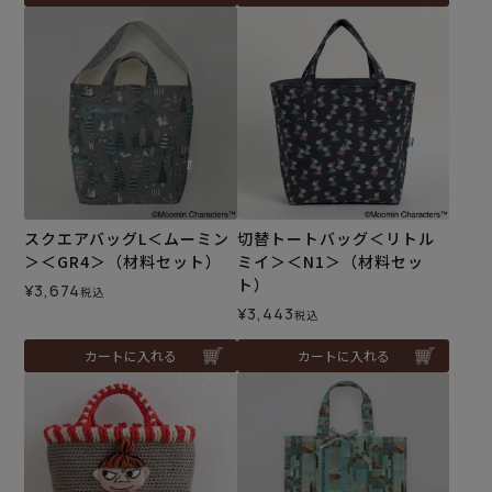
スクエアバッグL＜ムーミン
切替トートバッグ＜リトル
＞＜GR4＞（材料セット）
ミイ＞＜N1＞（材料セッ
ト）
¥
3,674
税込
¥
3,443
税込
カートに入れる
カートに入れる