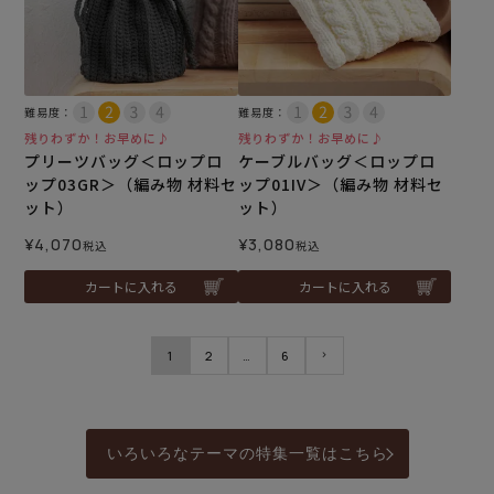
難易度：
難易度：
残りわずか！お早めに♪
残りわずか！お早めに♪
プリーツバッグ＜ロップロ
ケーブルバッグ＜ロップロ
ップ03GR＞（編み物 材料セ
ップ01IV＞（編み物 材料セ
ット）
ット）
¥
4,070
¥
3,080
税込
税込
カートに入れる
カートに入れる
1
2
…
6
いろいろなテーマの特集一覧はこちら