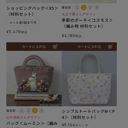
ショッピングバッグ＜X5＞
難易度：
（材料セット）
木之下薫さんデザイン
季節のポーチ＜コスモス＞
メール便1個まで可
（編み物 材料セット）
¥
3,476
税込
¥
4,180
税込
カートに入れる
カートに入れる
難易度：
シンプルトートバッグM＜P
4＞（材料セット）
山中真紀さんデザイン
バッグ＜ムーミン＞（編み
¥
5,104
のところ