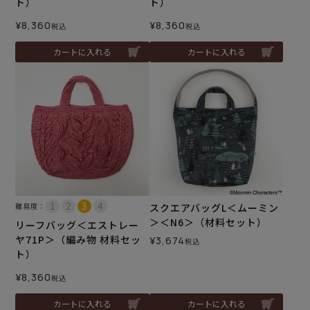
ト）
ト）
¥
8,360
¥
8,360
税込
税込
カートに入れる
カートに入れる
難易度：
スクエアバッグL＜ムーミン
＞＜N6＞（材料セット）
リーフバッグ＜エストレー
ヤ71P＞（編み物 材料セッ
¥
3,674
税込
ト）
¥
8,360
税込
カートに入れる
カートに入れる