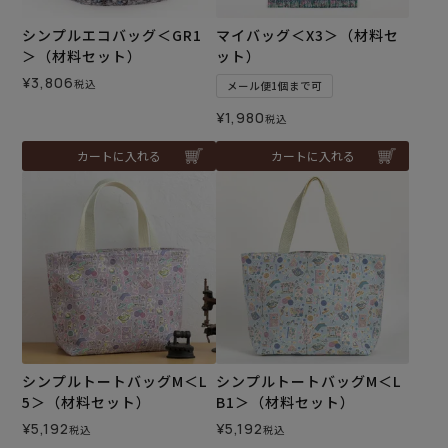
シンプルエコバッグ＜GR1
マイバッグ＜X3＞（材料セ
＞（材料セット）
ット）
¥
3,806
税込
メール便1個まで可
¥
1,980
税込
カートに入れる
カートに入れる
シンプルトートバッグM＜L
シンプルトートバッグM＜L
5＞（材料セット）
B1＞（材料セット）
¥
5,192
¥
5,192
税込
税込