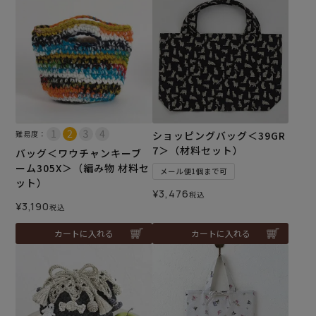
難易度：
ショッピングバッグ＜39GR
7＞（材料セット）
バッグ＜ワウチャンキーブ
ーム305X＞（編み物 材料セ
メール便1個まで可
ット）
¥
3,476
税込
¥
3,190
税込
カートに入れる
カートに入れる