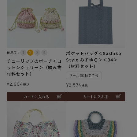
難易度：
ポケットバッグ＜Sashiko
Style みずゆら＞＜B4＞
チューリップのポーチ＜コ
（材料セット）
ットンシェリー＞（編み物
材料セット）
メール便1個まで可
¥
2,904
税込
¥
2,574
税込
カートに入れる
カートに入れる