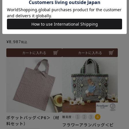
難易度：
ヨークバッグ＜P2＞（材料
セット）
木之下薫さんデザイン
リングバッグ＜ツイストリ
¥
3,806
税込
ース04X＞（編み物 材料セ
ット）
¥
8,987
税込
カートに入れる
カートに入れる
ポケットバッグ＜P6＞（材
難易度：
料セット）
フラワーアランバッグ＜ピ