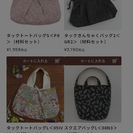
タックトートバッグS＜P8
タックきんちゃくバッグ2＜
＞（材料セット）
GR2＞（材料セット）
¥
1,958
¥
3,190
税込
税込
カートに入れる
カートに入れる
タックトートバッグL＜05IV
スクエアバッグL＜08N3＞