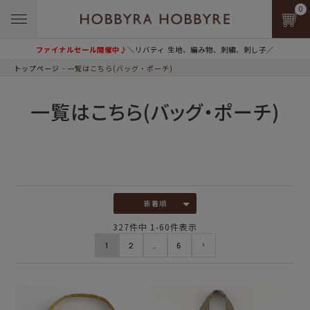
0
ファイナルセール開催中♪
＼リバティ 生地、編み物、刺繍、刺し子／
トップページ
一覧はこちら(バッグ・ポーチ)
一覧はこちら(バッグ・ポーチ)
新着順
327
件中
1
-
60
件表示
1
2
…
6