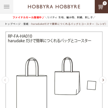
0
ファイナルセール開催中♪
＼リバティ 生地、編み物、刺繍、刺し子／
トップページ
型紙
harudakeだけで簡単につくれるバッグとコースター（レシピ）