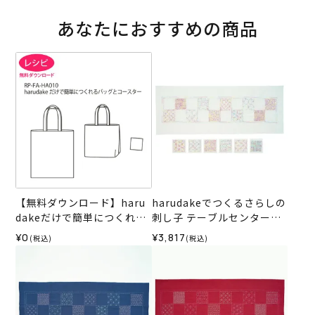
あなたにおすすめの商品
【無料ダウンロード】haru
harudakeでつくるさらしの
dakeだけで簡単につくれる
刺し子 テーブルセンター＆
バッグとコースター
コースター＜WH1＞（材料
¥0
¥3,817
(税込)
(税込)
セット）