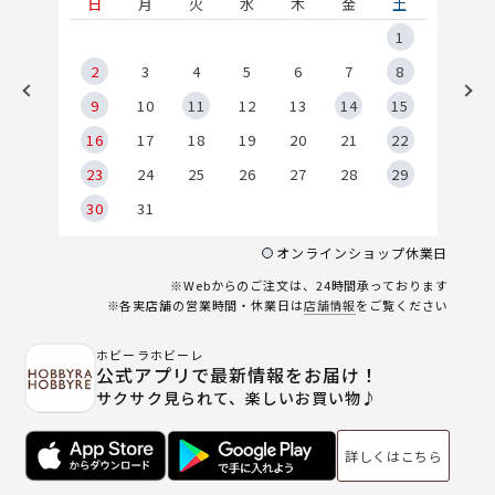
土
日
月
火
水
木
金
土
5
1
2
2
3
4
5
6
7
8
9
9
10
11
12
13
14
15
6
16
17
18
19
20
21
22
23
24
25
26
27
28
29
30
31
オンラインショップ休業日
※Webからのご注文は、24時間承っております
※各実店舗の営業時間・休業日は
店舗情報
をご覧ください
ホビーラホビーレ
公式アプリで最新情報をお届け！
サクサク見られて、楽しいお買い物♪
詳しくはこちら