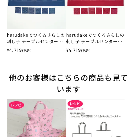
harudakeでつくるさらしの
harudakeでつくるさらしの
刺し子 テーブルセンター＆
刺し子 テーブルセンター＆
コースター＜N1＞（材料セ
コースター＜R1＞（材料セ
¥4,719
¥4,719
(税込)
(税込)
ット）
ット）
他のお客様はこちらの商品も見て
います