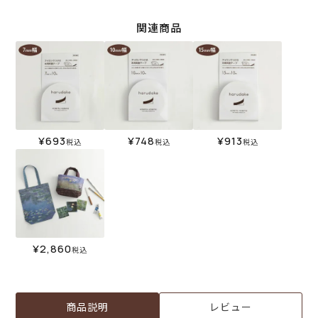
関連商品
¥
693
¥
748
¥
913
税込
税込
税込
¥
2,860
税込
商品説明
レビュー