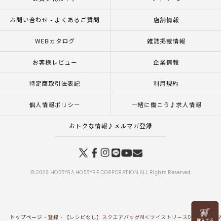
お問い合わせ - よくあるご質問
店舗情報
WEBカタログ
雑誌掲載情報
お客様レビュー
企業情報
特定商取引法表記
利用規約
個人情報ポリシー
一緒に働こう♪求人情報
おトクな情報♪メルマガ登録
© 2026 HOBBYRA HOBBYRE CORPORATION ALL Rights Reserved
リリヤン
トップページ
登録
【レシピなし】スクエアバッグM＜ツイストリース0305＞（編