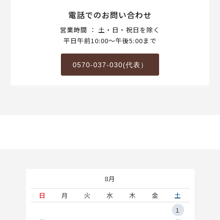
電話でのお問い合わせ
営業時間 ： 土・日・祝日を除く
平日午前10:00～午後5:00まで
0570-037-030(代表）
8月
土
日
月
火
水
木
金
土
5
1