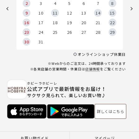
2
2
3
4
5
6
7
8
9
9
10
11
12
13
14
15
6
16
17
18
19
20
21
22
23
24
25
26
27
28
29
30
31
オンラインショップ休業日
※Webからのご注文は、24時間承っております
※各実店舗の営業時間・休業日は
店舗情報
をご覧ください
ホビーラホビーレ
公式アプリで最新情報をお届け！
サクサク見られて、楽しいお買い物♪
詳しくはこちら
お買い物ガイド
マイページ