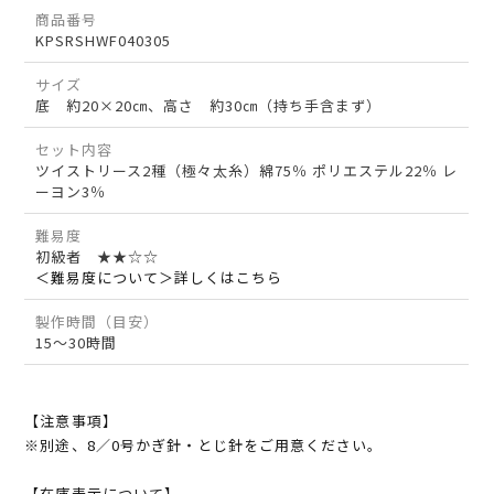
商品番号
KPSRSHWF040305
サイズ
底 約20×20㎝、高さ 約30㎝（持ち手含まず）
セット内容
ツイストリース2種（極々太糸）綿75％ ポリエステル22％ レ
ーヨン3％
難易度
初級者 ★★☆☆
＜難易度について＞詳しくはこちら
製作時間（目安）
15～30時間
【注意事項】
※別途、8／0号かぎ針・とじ針をご用意ください。
【在庫表示について】