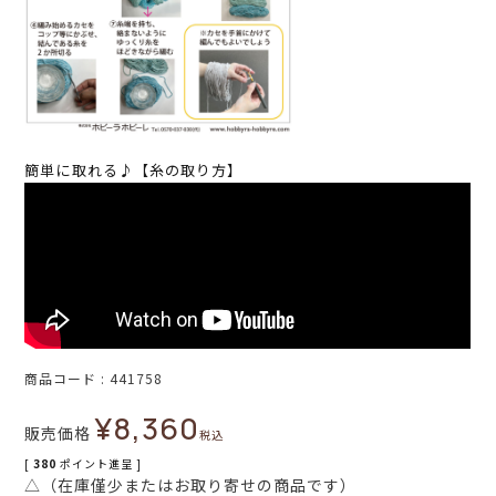
簡単に取れる♪【糸の取り方】
商品コード
441758
¥
8,360
販売価格
税込
[
380
ポイント進呈 ]
△（在庫僅少またはお取り寄せの商品です）