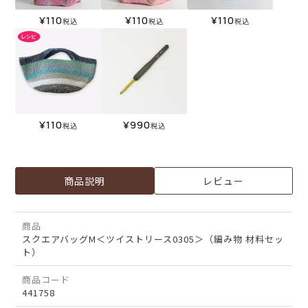
¥
110
¥
110
¥
110
税込
税込
税込
¥
110
¥
990
税込
税込
商品説明
レビュー
商品
スクエアバッグM＜ツイストリース0305＞（編み物 材料セッ
ト）
商品コード
441758