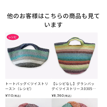
他のお客様はこちらの商品も見て
います
トートバッグ＜ツイストリ
【レシピなし】グランバッ
ース＞（レシピ）
グ＜ツイストリース0305＞
（編み物 材料セット）
¥110
¥8,360
(税込)
(税込)