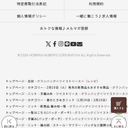
特定商取引法表記
利用規約
個人情報ポリシー
一緒に働こう♪求人情報
おトクな情報♪メルマガ登録
© 2026 HOBBYRA HOBBYRE CORPORATION ALL Rights Reserved
トップページ
登録
グランバッグ＜ツイストリース＞（レシピ）
トップページ
カテゴリー
2月10日（火）発売の新商品＆おすすめ商品
グランバッ
トップページ
ニット
手編み糸
ツイストリース
グランバッグ＜ツイストリース
トップページ
カテゴリー
春のときめきニット（1月24日・2月10日）
グランバッ
リリヤン
トップページ
ニット
新商品 編み物一覧
グランバッグ＜ツイストリース＞（レシ
フェア
トップページ
一覧はこちら(バッグ・ポーチ)
グランバッグ＜ツイストリース＞（レ
トップページ
手編み(バッグ・ポーチ)
グランバッグ＜ツイストリース＞（レシピ）
トップページ
ニット
編み図
ストール・マフラー・バッグなど服飾小物（編み図
前に戻る
上に戻る