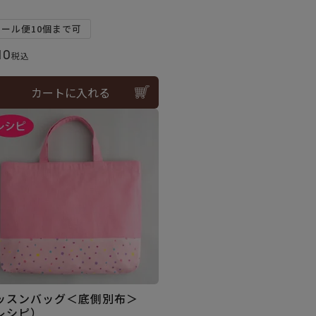
）
メール便10個まで可
10
税込
カートに入れる
ッスンバッグ＜底側別布＞
レシピ）