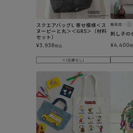
スクエアバッグL 寄せ模様＜ス
難易度：
ヌーピーと丸＞＜GR5＞（材料
刺し子の
セット）
¥
4,400
¥
3,938
税込
×(在庫なし)