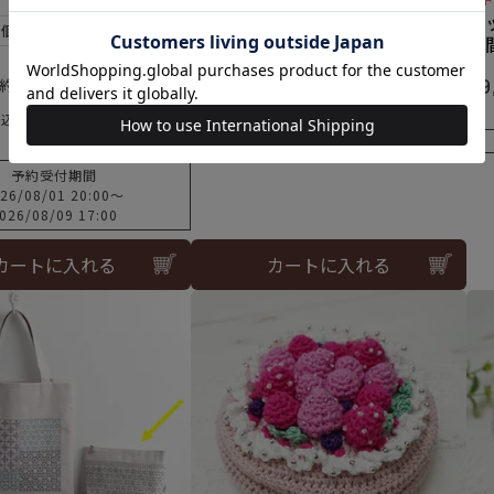
メール便1個まで可
バ
1個まで可
時
¥
3,960
税込
¥
9
約商品です
税込
予約受付期間
26/08/01 20:00
〜
026/08/09 17:00
カートに入れる
カートに入れる