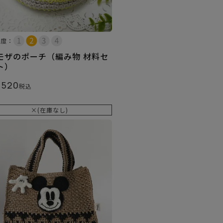
易度：
モザのポーチ（編み物 材料セ
ト）
,520
税込
×(在庫なし)