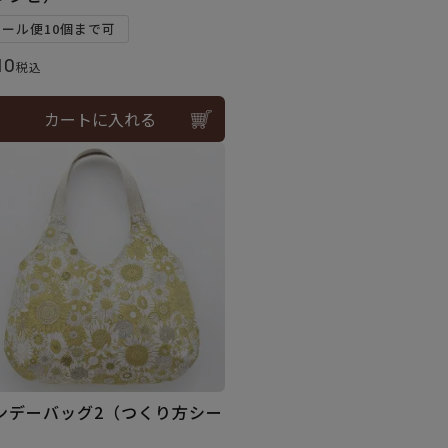
メール便10個まで可
10
税込
カートに入れる
ンデーバッグ2（つくり方シー
）