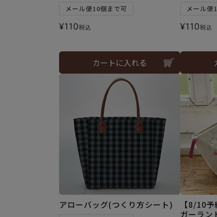
メール便10個まで可
メール便
¥
110
¥
110
税込
税込
カートに入れる
アローバッグ(つくり方シート)
【8/10
ガーラン