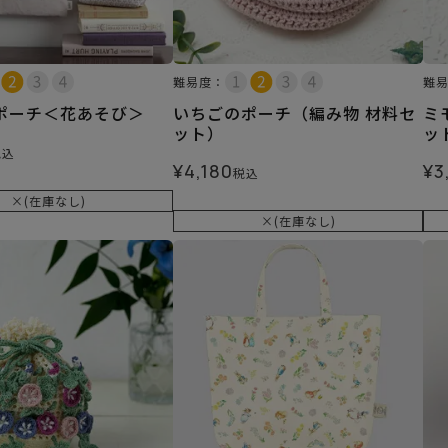
難易度：
難
ポーチ＜花あそび＞
いちごのポーチ（編み物 材料セ
ミ
ット）
ッ
税込
¥
4,180
¥
3
税込
×(在庫なし)
×(在庫なし)