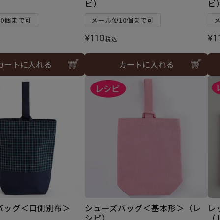
）
ピ）
ピ
10個まで可
メール便10個まで可
¥
110
¥
1
税込
カートに入れる
カートに入れる
バッグ＜口側別布＞
シューズバッグ＜基本形＞（レ
レ
）
シピ）
（