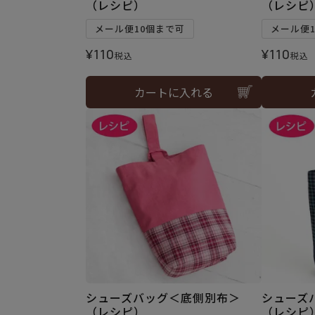
（レシピ）
（レシピ
メール便10個まで可
メール便
¥
110
¥
110
税込
税込
カートに入れる
シューズバッグ＜底側別布＞
シューズ
（レシピ）
（レシピ