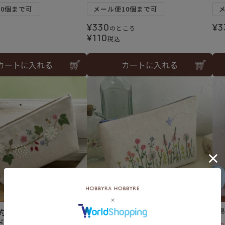
10個まで可
メール便10個まで可
¥
330
¥
3
のところ
¥
110
税込
カートに入れる
カートに入れる
予約】ポーチ＜フラワー
ポーチ＜リトルガーデン＞
難
ド＞
山中