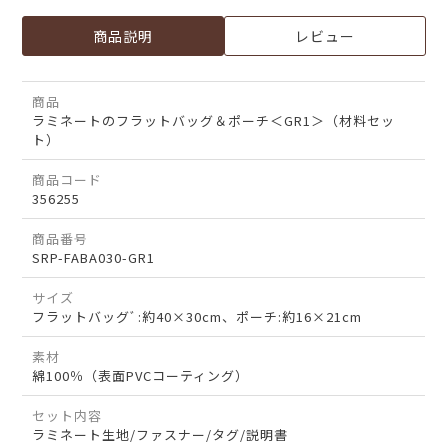
商品説明
レビュー
商品
ラミネートのフラットバッグ＆ポーチ＜GR1＞（材料セッ
ト）
商品コード
356255
商品番号
SRP-FABA030-GR1
サイズ
フラットバッグﾞ:約40×30cm、ポーチ:約16×21cm
素材
綿100％（表面PVCコーティング）
セット内容
ラミネート生地/ファスナー/タグ/説明書