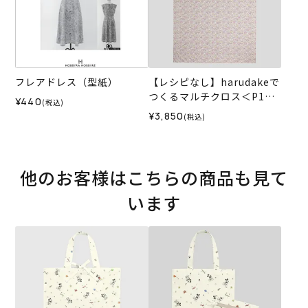
フレアドレス（型紙）
【レシピなし】harudakeで
つくるマルチクロス＜P1＞
¥440
(税込)
（材料セット）
¥3,850
(税込)
他のお客様はこちらの商品も見て
います