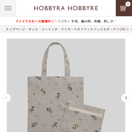
0
ファイナルセール開催中♪
＼リバティ 生地、編み物、刺繍、刺し子／
トップページ
キット
ソーイング
ラミネートのフラットバッグ＆ポーチ＜GR1＞