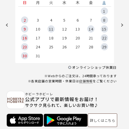
土
日
月
火
水
木
金
土
5
1
2
2
3
4
5
6
7
8
9
9
10
11
12
13
14
15
6
16
17
18
19
20
21
22
23
24
25
26
27
28
29
30
31
オンラインショップ休業日
※Webからのご注文は、24時間承っております
※各実店舗の営業時間・休業日は
店舗情報
をご覧ください
ホビーラホビーレ
公式アプリで最新情報をお届け！
サクサク見られて、楽しいお買い物♪
詳しくはこちら