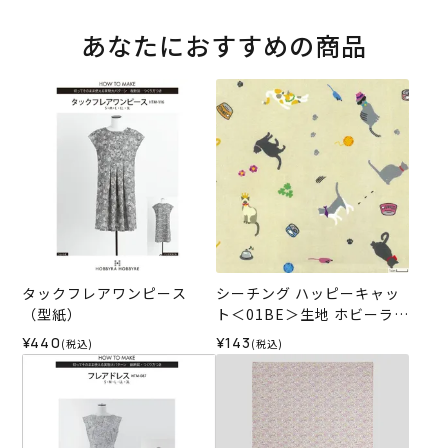
あなたにおすすめの商品
タックフレアワンピース
シーチング ハッピーキャッ
（型紙）
ト＜01BE＞生地 ホビーラホ
ビーレデザインコレクショ
¥440
¥143
(税込)
(税込)
ン