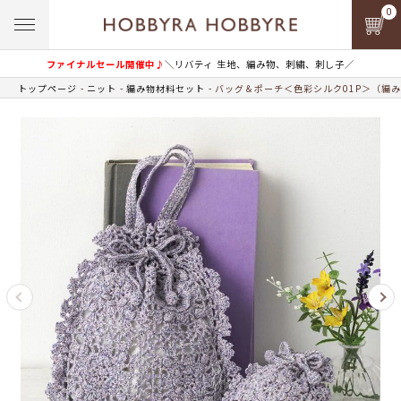
0
ファイナルセール開催中♪
＼リバティ 生地、編み物、刺繍、刺し子／
トップページ
ニット
編み物材料セット
バッグ＆ポーチ＜色彩シルク01P＞（編み