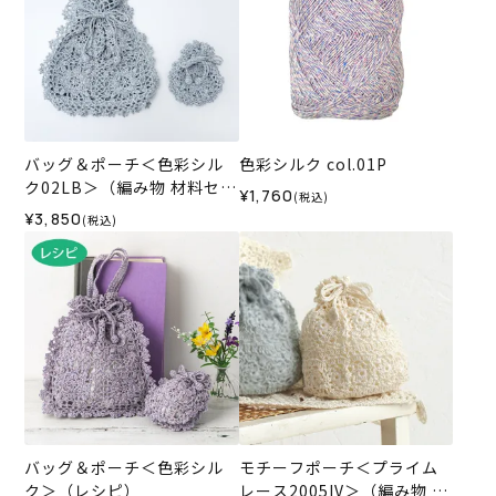
バッグ＆ポーチ＜色彩シル
色彩シルク col.01P
ク02LB＞（編み物 材料セッ
¥1,760
(税込)
ト）
¥3,850
(税込)
バッグ＆ポーチ＜色彩シル
モチーフポーチ＜プライム
ク＞（レシピ）
レース2005IV＞（編み物 材