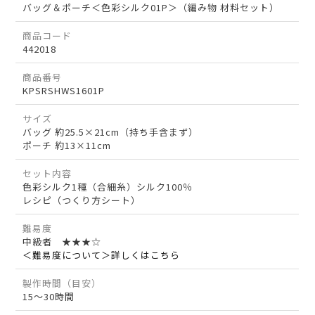
バッグ＆ポーチ＜色彩シルク01P＞（編み物 材料セット）
商品コード
442018
商品番号
KPSRSHWS1601P
サイズ
バッグ 約25.5×21cm（持ち手含まず）
ポーチ 約13×11cm
セット内容
色彩シルク1種（合細糸）シルク100％
レシピ（つくり方シート）
難易度
中級者 ★★★☆
＜難易度について＞詳しくはこちら
製作時間（目安）
15～30時間