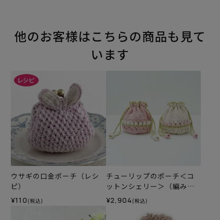
他のお客様はこちらの商品も見て
います
ウサギの口金ポーチ（レシ
チューリップのポーチ＜コ
ピ）
ットンシェリー＞（編み物
材料セット）
¥110
¥2,904
(税込)
(税込)