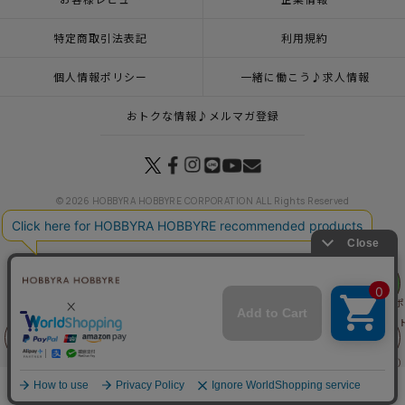
特定商取引法表記
利用規約
個人情報ポリシー
一緒に働こう♪求人情報
おトクな情報♪メルマガ登録
© 2026 HOBBYRA HOBBYRE CORPORATION ALL Rights Reserved
リリヤン
トップページ
登録
いちごのポーチ（編み物 材料セット）
フェア
トップページ
カテゴリー
1月23日（金）発売の新商品＆おすすめ商品
いちごのポ
トップページ
カテゴリー
春のニットを楽しむ
いちごのポーチ（編み物 材料セッ
トップページ
特集一覧
苺日和
いちごのポーチ（編み物 材料セット）
前に戻る
上に戻る
トップページ
一覧はこちら(バッグ・ポーチ)
いちごのポーチ（編み物 材料セット
トップページ
手編み(バッグ・ポーチ)
いちごのポーチ（編み物 材料セット）
商品を探す
手芸を学ぶ
ガイド
店舗情報
ログイン
トップページ
特集一覧
初夏の風を感じて
いちごのポーチ（編み物 材料セット）