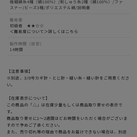
極細綿糸4種（綿100％）/刺しゅう糸2種（綿100％）/ファ
スナー/ビーズ3種/ポリエステル綿/説明書
難易度
初級者 ★★☆☆
＜難易度について＞詳しくはこちら
製作時間（目安）
14時間
【注意事項】
※別途、3/0号カギ針・とじ針・縫い糸・縫い針をご用意くださ
い。
【在庫表示について】
この商品の「△」は在庫少量もしくは商品取り寄せの表示で
す。
商品取り寄せに1～2週間ほどお時間をいただく場合がございま
すので予めご了承ください。
また、売り切れ等の理由で商品をお届けできない場合は、別途