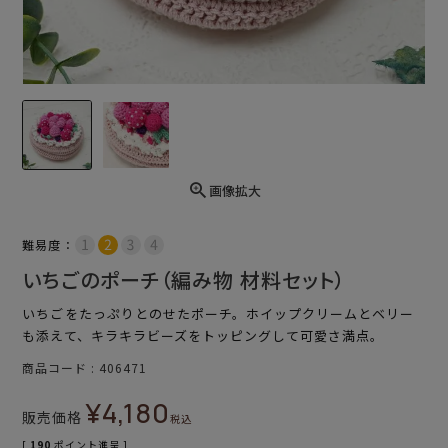
画像拡大
難易度：
いちごのポーチ（編み物 材料セット）
いちごをたっぷりとのせたポーチ。ホイップクリームとベリー
も添えて、キラキラビーズをトッピングして可愛さ満点。
商品コード
406471
¥
4,180
販売価格
税込
[
190
ポイント進呈 ]