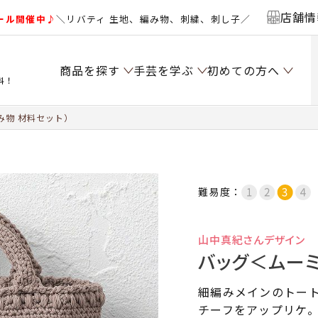
店舗情
ール開催中♪
＼リバティ 生地、編み物、刺繍、刺し子／
商品を探す
手芸を学ぶ
初めての方へ
料！
み物 材料セット）
難易度：
山中真紀さんデザイン
バッグ＜ムーミ
細編みメインのトー
チーフをアップリケ