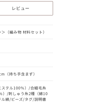
レビュー
ン＞（編み物 材料セット）
10cm（持ち手含まず）
ステル100％）/合細毛糸
％）/刺しゅう糸2種（綿10
テル綿/ビーズ/タグ/説明書