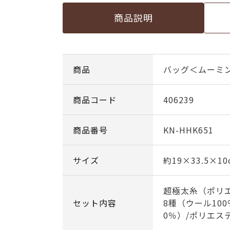
商品説明
商品
バッグ＜ムーミ
商品コード
406239
商品番号
KN-HHK651
サイズ
約19×33.5×
超極太糸（ポリエ
セット内容
8種（ウール100
0％）/ポリエス