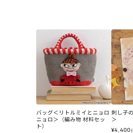
バッグ＜リトルミイとニョロ
刺し子
ニョロ＞（編み物 材料セッ
＞
ト）
¥4,400