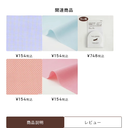
関連商品
¥
154
¥
154
¥
748
税込
税込
税込
¥
154
¥
154
税込
税込
商品説明
レビュー