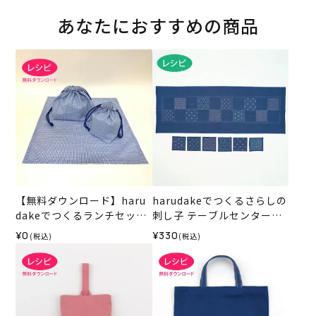
あなたにおすすめの商品
【無料ダウンロード】haru
harudakeでつくるさらしの
dakeでつくるランチセット
刺し子 テーブルセンター＆
2（レシピ）
コースター（レシピ）
¥0
¥330
(税込)
(税込)