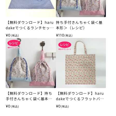
【無料ダウンロード】haru
持ち手付きんちゃく袋＜基
dakeでつくるランチセット
本形＞（レシピ）
2（レシピ）
¥0
¥110
(税込)
(税込)
【無料ダウンロード】持ち
【無料ダウンロード】haru
手付きんちゃく袋＜基本形
dakeでつくるフラットバッ
＞（レシピ）
グ（レシピ）
¥0
¥0
(税込)
(税込)