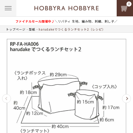
0
ファイナルセール開催中♪
＼リバティ 生地、編み物、刺繍、刺し子／
トップページ
型紙
harudakeでつくるランチセット2（レシピ）