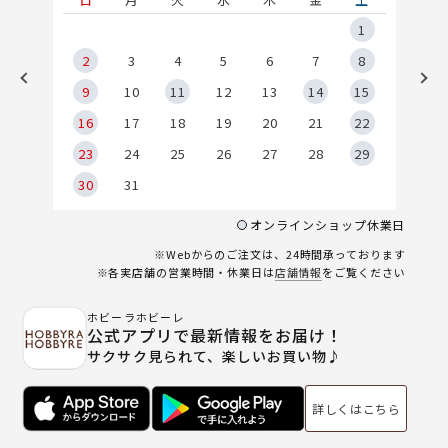
5
1
2
2
3
4
5
6
7
8
9
9
10
11
12
13
14
15
6
16
17
18
19
20
21
22
23
24
25
26
27
28
29
30
31
オンラインショップ休業日
※Webからのご注文は、24時間承っております
※各実店舗の営業時間・休業日は
店舗情報
をご覧ください
ホビーラホビーレ
公式アプリで最新情報をお届け！
サクサク見られて、楽しいお買い物♪
詳しくはこちら