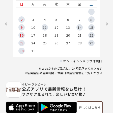
土
日
月
火
水
木
金
土
5
1
2
2
3
4
5
6
7
8
9
9
10
11
12
13
14
15
6
16
17
18
19
20
21
22
23
24
25
26
27
28
29
30
31
オンラインショップ休業日
※Webからのご注文は、24時間承っております
※各実店舗の営業時間・休業日は
店舗情報
をご覧ください
ホビーラホビーレ
公式アプリで最新情報をお届け！
サクサク見られて、楽しいお買い物♪
詳しくはこちら