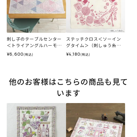
刺し子のテーブルセンター
ステッチクロス＜ソーイン
＜トライアングルハーモニ
グタイム＞（刺しゅう糸な
ー＞
し）
¥6,600
¥4,180
(税込)
(税込)
他のお客様はこちらの商品も見て
います