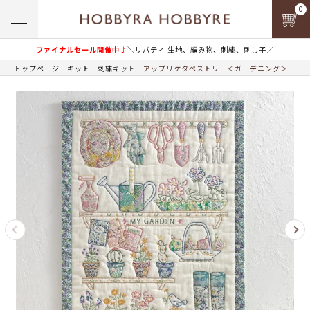
0
ファイナルセール開催中♪
＼リバティ 生地、編み物、刺繍、刺し子／
トップページ
キット
刺繍キット
アップリケタペストリー＜ガーデニング＞