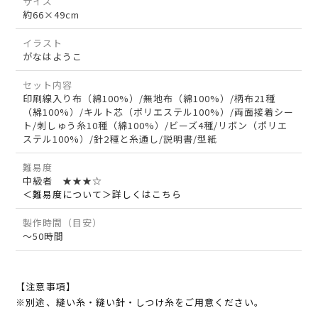
サイズ
約66×49cm
イラスト
がなはようこ
セット内容
印刷線入り布（綿100%）/無地布（綿100%）/柄布21種
（綿100%）/キルト芯（ポリエステル100%）/両面接着シー
ト/刺しゅう糸10種（綿100%）/ビーズ4種/リボン（ポリエ
ステル100%）/針2種と糸通し/説明書/型紙
難易度
中級者 ★★★☆
＜難易度について＞詳しくはこちら
製作時間（目安）
～50時間
【注意事項】
※別途、縫い糸・縫い針・しつけ糸をご用意ください。