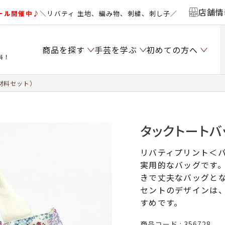
店舗情
ール開催中♪
＼リバティ 生地、編み物、刺繍、刺し子／
商品を探す
手芸を学ぶ
初めての方へ
料！
材料セット）
タックトートバ
リバティプリント＜
実用的なバッグです
きで丈夫なバッグと
セントのデザインは
すめです。
商品コード
356728