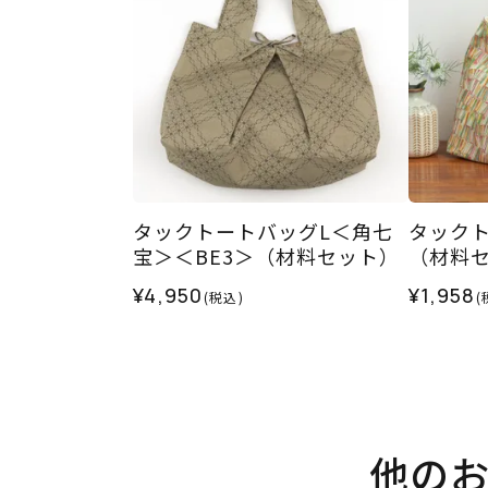
タックトートバッグL＜角七
タックト
宝＞＜BE3＞（材料セット）
（材料
¥4,950
¥1,958
(税込)
(
他の