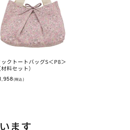
タックトートバッグS＜P8＞
（材料セット）
1,958
(税込)
います