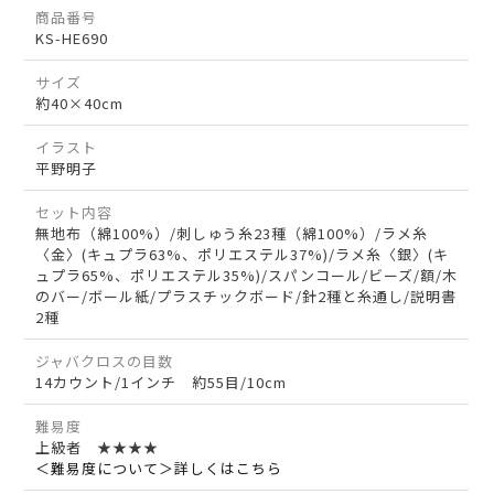
商品番号
KS-HE690
サイズ
約40×40cm
イラスト
平野明子
セット内容
無地布（綿100%）/刺しゅう糸23種（綿100%）/ラメ糸
〈金〉(キュプラ63%、ポリエステル37%)/ラメ糸〈銀〉(キ
ュプラ65%、ポリエステル35%)/スパンコール/ビーズ/額/木
のバー/ボール紙/プラスチックボード/針2種と糸通し/説明書
2種
ジャバクロスの目数
14カウント/1インチ 約55目/10cm
難易度
上級者 ★★★★
＜難易度について＞詳しくはこちら