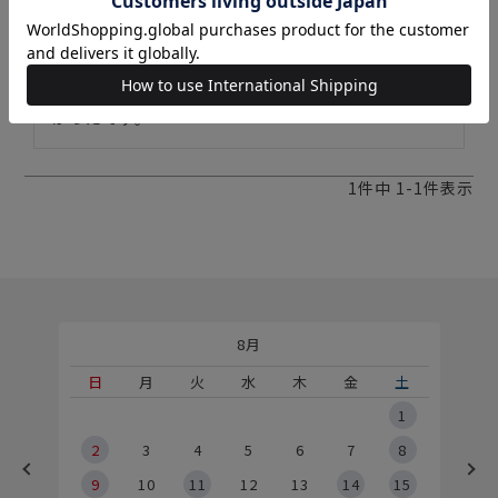
た。

周りの桃の花は図案を見間違えて刺し直したりもし
ましたが、完成した時の達成感とかわいさで大満足
です。

娘の1歳のひな祭りに間に合い、飾る事が出来てよ
かったです。
1
件中
1
-
1
件表示
8月
土
日
月
火
水
木
金
土
5
1
2
2
3
4
5
6
7
8
9
9
10
11
12
13
14
15