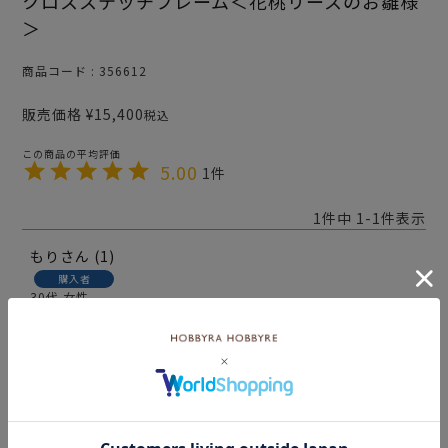
クロスステッチフレーム＜花桃リースのお雛様
＞
商品コード
356612
販売価格
¥
15,400
税込
5.00
1
1
件中
1
-
1
件表示
もり
1
購入者
30代
女性
投稿日
2026/02/06
一色一色が明るくてかわいい色なので刺すのが楽し
かったです。刺せば刺すほど華やかになっていきま
す。特にお雛様の着物部分は色鮮やかで素敵でし