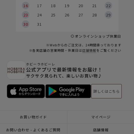
6
16
17
18
19
20
21
22
23
24
25
26
27
28
29
30
31
オンラインショップ休業日
※Webからのご注文は、24時間承っております
※各実店舗の営業時間・休業日は
店舗情報
をご覧ください
ホビーラホビーレ
公式アプリで最新情報をお届け！
サクサク見られて、楽しいお買い物♪
詳しくはこちら
お買い物ガイド
マイページ
お問い合わせ - よくあるご質問
店舗情報