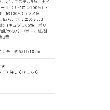
%、ポリエステル5%、ナイ
ュール（ナイロン100%）/
種（綿100%）/ラメ糸
ラ63%、ポリエステル3
〈銀〉(キュプラ65%、ポリ
/額/木のバー/ボール紙/針
書2種
インチ 約55目/10cm
★★
いて＞詳しくはこちら