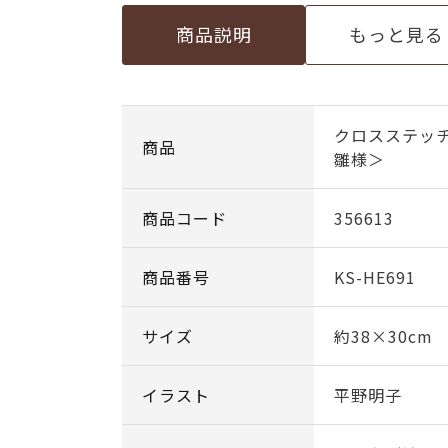
商品説明
もっと見る
クロスステッ
商品
雛様＞
商品コード
356613
商品番号
KS-HE691
サイズ
約38×30cm
イラスト
平野明子