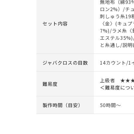
無地布（綿93
ロン2%）/チ
刺しゅう糸19
セット内容
〈金〉(キュプ
7%)/ラメ糸
エステル35%)
と糸通し/説明
ジャバクロスの目数
14カウント/1
上級者 ★★
難易度
＜難易度につ
製作時間（目安）
50時間～