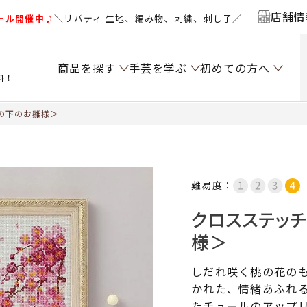
店舗情
ール開催中♪
＼リバティ 生地、編み物、刺繍、刺し子／
商品を探す
手芸を学ぶ
初めての方へ
料！
の下のお雛様＞
難易度：
クロスステッ
様＞
しだれ咲く桃の花の
かれた、情緒あふれる
たチュールのアップ