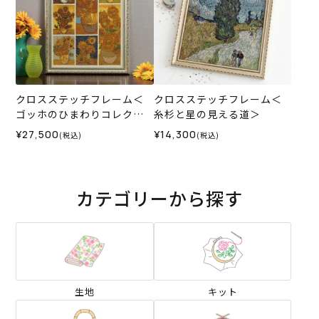
クロスステッチフレーム＜
クロスステッチフレーム＜
ゴッホのひまわりコレクシ
糸杉と星の見える道＞
ョン＞
¥27,500
¥14,300
(税込)
(税込)
カテゴリーから探す
生地
キット