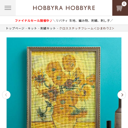
0
ファイナルセール開催中♪
＼リバティ 生地、編み物、刺繍、刺し子／
トップページ
キット
刺繍キット
クロスステッチフレーム＜ひまわり2＞