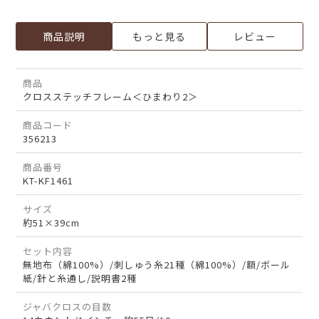
商品説明
もっと見る
レビュー
商品
クロスステッチフレーム＜ひまわり2＞
商品コード
356213
商品番号
KT-KF1461
サイズ
約51×39cm
セット内容
無地布（綿100%）/刺しゅう糸21種（綿100%）/額/ボール
紙/針と糸通し/説明書2種
ジャバクロスの目数