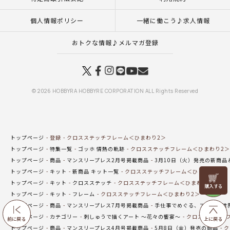
個人情報ポリシー
一緒に働こう♪求人情報
おトクな情報♪メルマガ登録
© 2026 HOBBYRA HOBBYRE CORPORATION ALL Rights Reserved
トップページ
登録
クロスステッチフレーム＜ひまわり2＞
トップページ
特集一覧
ゴッホ 情熱の軌跡
クロスステッチフレーム＜ひまわり2＞
トップページ
商品
マンスリープレス2月号掲載商品
3月10日（火）発売の新商品
トップページ
キット
新商品 キット一覧
クロスステッチフレーム＜ひまわり2＞
リリヤン
トップページ
キット
クロスステッチ
クロスステッチフレーム＜ひまわり2＞
フェア
トップページ
キット
フレーム
クロスステッチフレーム＜ひまわり2＞
トップページ
商品
マンスリープレス7月号掲載商品
手仕事でめぐる、アートの世
トップページ
カテゴリー
刺しゅうで描くアート ～花々の饗宴～
クロスステッチフ
前に戻る
上に戻る
トップページ
商品
マンスリープレス4月号掲載商品
5月8日（金）発売の商品
ク