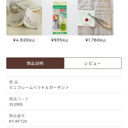
¥
4,620
¥
935
¥
1,760
税込
税込
税込
商品説明
レビュー
商 品
ミニフレーム＜リトルガーデン＞
商品コード
352905
商品番号
KT-KF723