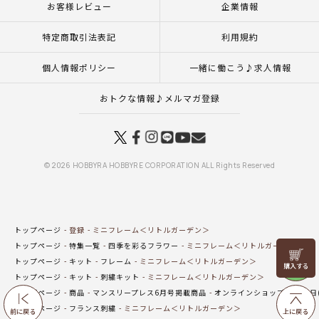
お客様レビュー
企業情報
特定商取引法表記
利用規約
個人情報ポリシー
一緒に働こう♪求人情報
おトクな情報♪メルマガ登録
© 2026 HOBBYRA HOBBYRE CORPORATION ALL Rights Reserved
トップページ
登録
ミニフレーム＜リトルガーデン＞
トップページ
特集一覧
四季を彩るフラワー
ミニフレーム＜リトルガーデン＞
リリヤン
トップページ
キット
フレーム
ミニフレーム＜リトルガーデン＞
フェア
トップページ
キット
刺繍キット
ミニフレーム＜リトルガーデン＞
トップページ
商品
マンスリープレス6月号掲載商品
オンラインショップ 6月19
トップページ
フランス刺繍
ミニフレーム＜リトルガーデン＞
前に戻る
上に戻る