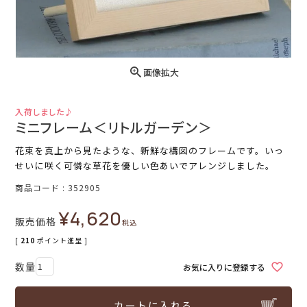
画像拡大
入荷しました♪
ミニフレーム＜リトルガーデン＞
花束を真上から見たような、新鮮な構図のフレームです。いっ
せいに咲く可憐な草花を優しい色あいでアレンジしました。
商品コード
352905
¥
4,620
販売価格
税込
[
210
ポイント進呈 ]
お気に入りに登録する
カートに入れる