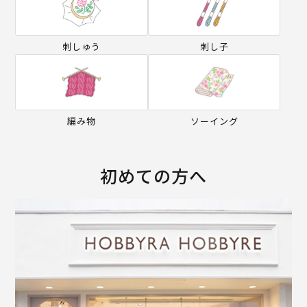
刺しゅう
刺し子
編み物
ソーイング
初めての方へ