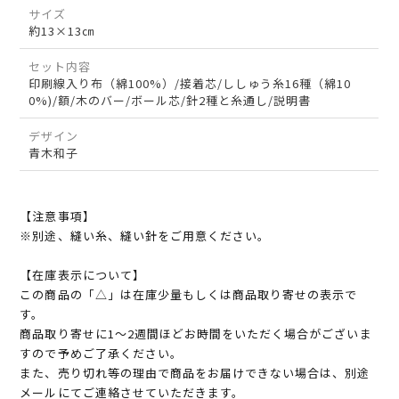
サイズ
約13×13㎝
セット内容
印刷線入り布（綿100%）/接着芯/ししゅう糸16種（綿10
0%)/額/木のバー/ボール芯/針2種と糸通し/説明書
デザイン
青木和子
【注意事項】
※別途、縫い糸、縫い針をご用意ください。
【在庫表示について】
この商品の「△」は在庫少量もしくは商品取り寄せの表示で
す。
商品取り寄せに1～2週間ほどお時間をいただく場合がございま
すので予めご了承ください。
また、売り切れ等の理由で商品をお届けできない場合は、別途
メールにてご連絡させていただきます。