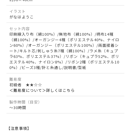
イラスト
がなはようこ
セット内容
印刷線入り布（綿100%）/無地布（綿100%）/柄布14種
（綿100%）/オーガンジー4種（ポリエステル40%、ナイロ
ン60%）/オーガンジー（ポリエステル100%）/両面接着シ
ート/キルト芯/刺しゅう糸7種（綿100%）/ラメ糸（キュプ
ラ63%、ポリエステル37%）/リボン（キュプラ52%、ポリ
エステル40%、ナイロン8%）/リボン2種（ポリエステル10
0%）/ビーズ3種/針と糸通し/説明書/型紙
難易度
初級者 ★★☆☆
＜難易度について＞詳しくはこちら
製作時間（目安）
～30時間
【注意事項】