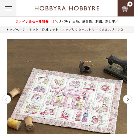
0
ファイナルセール開催中♪
＼リバティ 生地、編み物、刺繍、刺し子／
トップページ
キット
刺繍キット
アップリケタペストリー＜メルスリー＞2