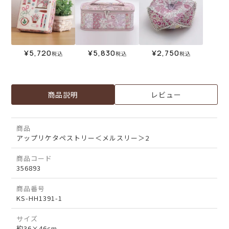
¥
5,720
¥
5,830
¥
2,750
税込
税込
税込
商品説明
レビュー
商品
アップリケタペストリー＜メルスリー＞2
商品コード
356893
商品番号
KS-HH1391-1
サイズ
約36×46cm