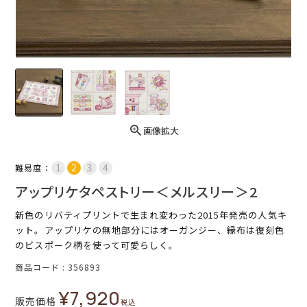
画像拡大
難易度：
アップリケタペストリー＜メルスリー＞2
新色のリバティプリントで生まれ変わった2015年発売の人気キ
ット。アップリケの無地部分にはオーガンジー、縁布は復刻色
のビスポーク柄を使って可愛らしく。
商品コード
356893
¥
7,920
販売価格
税込