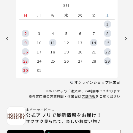
8月
土
日
月
火
水
木
金
土
5
1
2
2
3
4
5
6
7
8
9
9
10
11
12
13
14
15
6
16
17
18
19
20
21
22
23
24
25
26
27
28
29
30
31
オンラインショップ休業日
※Webからのご注文は、24時間承っております
※各実店舗の営業時間・休業日は
店舗情報
をご覧ください
ホビーラホビーレ
公式アプリで最新情報をお届け！
サクサク見られて、楽しいお買い物♪