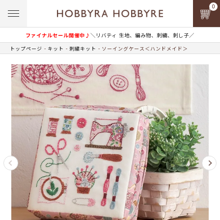
0
ファイナルセール開催中♪
＼リバティ 生地、編み物、刺繍、刺し子／
トップページ
キット
刺繍キット
ソーイングケース＜ハンドメイド＞