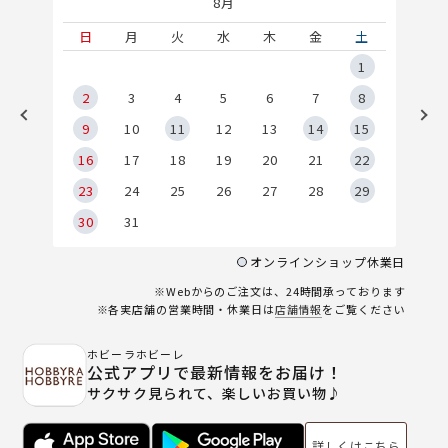
8月
土
日
月
火
水
木
金
土
5
1
2
2
3
4
5
6
7
8
9
9
10
11
12
13
14
15
6
16
17
18
19
20
21
22
23
24
25
26
27
28
29
30
31
オンラインショップ休業日
※Webからのご注文は、24時間承っております
※各実店舗の営業時間・休業日は
店舗情報
をご覧ください
ホビーラホビーレ
公式アプリで最新情報をお届け！
サクサク見られて、楽しいお買い物♪
詳しくはこちら