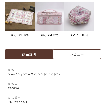
¥
7,920
¥
5,830
¥
2,750
税込
税込
税込
商品説明
レビュー
商品
ソーイングケース＜ハンドメイド＞
商品コード
356836
商品番号
KT-KF1288-1