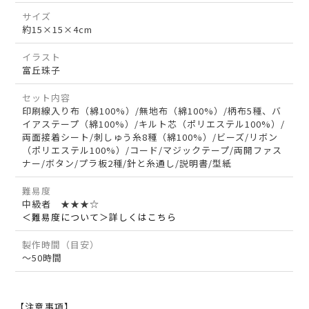
サイズ
約15×15×4cm
イラスト
富丘珠子
セット内容
印刷線入り布（綿100%）/無地布（綿100%）/柄布5種、バ
イアステープ（綿100%）/キルト芯（ポリエステル100%）/
両面接着シート/刺しゅう糸8種（綿100%）/ビーズ/リボン
（ポリエステル100%）/コード/マジックテープ/両開ファス
ナー/ボタン/プラ板2種/針と糸通し/説明書/型紙
難易度
中級者 ★★★☆
＜難易度について＞詳しくはこちら
製作時間（目安）
～50時間
【注意事項】