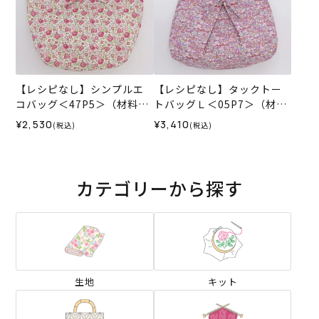
【レシピなし】シンプルエ
【レシピなし】タックトー
コバッグ＜47P5＞（材料セ
トバッグＬ＜05P7＞（材料
ット）
セット）
¥2,530
¥3,410
(税込)
(税込)
カテゴリーから探す
生地
キット