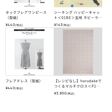
タックフレアワンピース
シーチング ハッピーキャッ
（型紙）
ト＜01BE＞生地 ホビーラホ
ビーレデザインコレクショ
¥440
¥143
(税込)
(税込)
ン
フレアドレス（型紙）
【レシピなし】harudakeで
つくるマルチクロス＜P1＞
¥440
(税込)
（材料セット）
¥3,850
(税込)