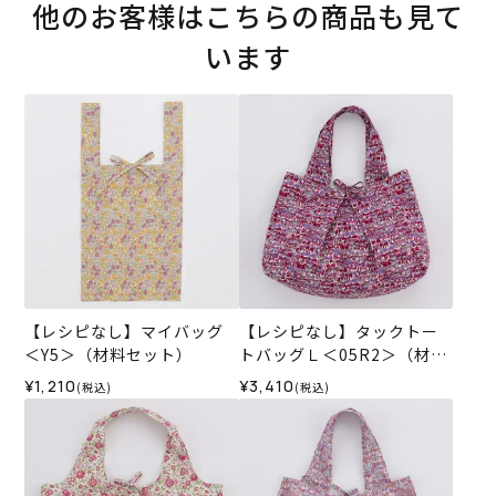
他のお客様はこちらの商品も見て
います
【レシピなし】マイバッグ
【レシピなし】タックトー
＜Y5＞（材料セット）
トバッグＬ＜05R2＞（材料
セット）
¥1,210
¥3,410
(税込)
(税込)