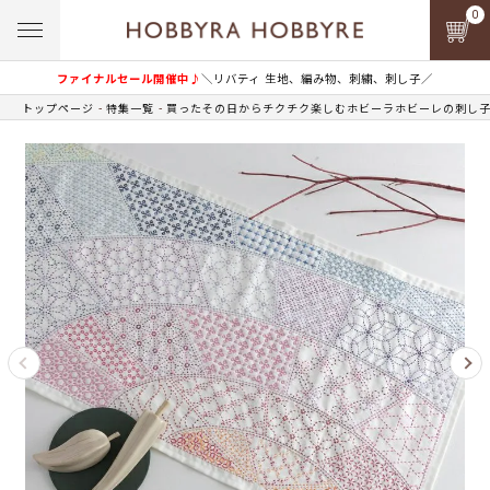
0
ファイナルセール開催中♪
＼リバティ 生地、編み物、刺繍、刺し子／
トップページ
特集一覧
買ったその日からチクチク楽しむホビーラホビーレの刺し