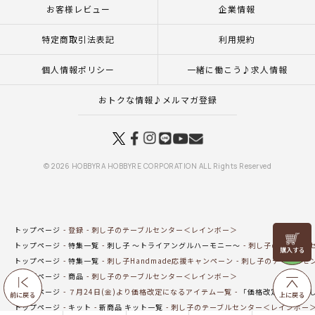
お客様レビュー
企業情報
特定商取引法表記
利用規約
個人情報ポリシー
一緒に働こう♪求人情報
おトクな情報♪メルマガ登録
© 2026 HOBBYRA HOBBYRE CORPORATION ALL Rights Reserved
トップページ
登録
刺し子のテーブルセンター＜レインボー＞
リリヤン
トップページ
特集一覧
刺し子 ～トライアングルハーモニー～
刺し子のテーブル
フェア
トップページ
特集一覧
刺し子Handmade応援キャンペーン
刺し子のテーブルセ
トップページ
商品
刺し子のテーブルセンター＜レインボー＞
トップページ
７月24日(金)より価格改定になるアイテム一覧
「価格改定対象」刺
前に戻る
上に戻る
トップページ
キット
新商品 キット一覧
刺し子のテーブルセンター＜レインボー