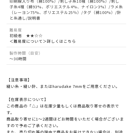
印刷線入り布（綿100%）/刺し子糸10種（綿100%）/刺し
子糸4種（綿93%、ポリエステル4%、ナイロン3%）/ラメ糸
（レーヨン75%、ポリエステル25％）/タグ（綿100%）/針
と糸通し/説明書
難易度
初級者 ★★☆☆
＜難易度について＞詳しくはこちら
製作時間（目安）
～30時間
【注意事項】
縫い糸・縫い針、またはharudake 7mmをご用意ください。
【在庫表示について】
この商品の「△」は在庫少量もしくは商品取り寄せの表示で
す。
商品取り寄せに1～2週間ほどお時間をいただく場合がございま
すので予めご了承ください。
また、売り切れ等の理由で商品をお届けできない場合は、別途