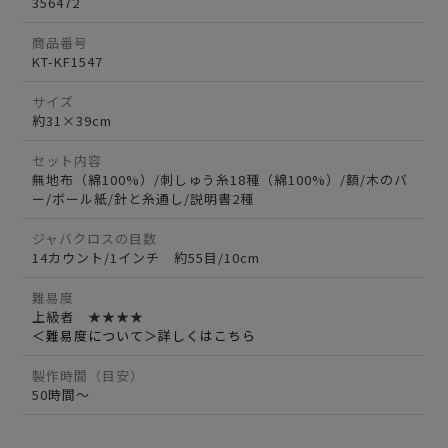
356472
商品番号
KT-KF1547
サイズ
約31×39cm
セット内容
無地布（綿100%）/刺しゅう糸18種（綿100%）/額/木のバ
ー/ボール紙/針と糸通し/説明書2種
ジャバクロスの目数
14カウント/1インチ 約55目/10cm
難易度
上級者 ★★★★
＜難易度について＞詳しくはこちら
製作時間（目安）
50時間～