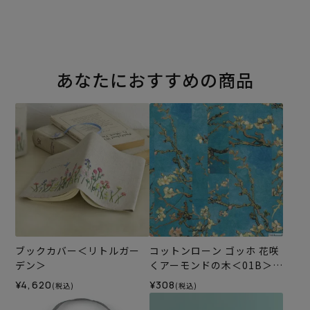
あなたにおすすめの商品
ブックカバー＜リトルガー
コットンローン ゴッホ 花咲
デン＞
くアーモンドの木＜01B＞
生地 ホビーラホビーレデザ
¥4,620
¥308
(税込)
(税込)
インコレクション