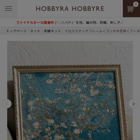
0
ファイナルセール開催中♪
＼リバティ 生地、編み物、刺繍、刺し子／
トップページ
キット
刺繍キット
クロスステッチフレーム＜ゴッホの花咲くアーモ