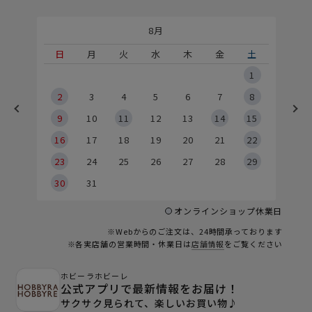
8月
土
日
月
火
水
木
金
土
5
1
2
2
3
4
5
6
7
8
9
9
10
11
12
13
14
15
6
16
17
18
19
20
21
22
23
24
25
26
27
28
29
30
31
オンラインショップ休業日
※Webからのご注文は、24時間承っております
※各実店舗の営業時間・休業日は
店舗情報
をご覧ください
ホビーラホビーレ
公式アプリで最新情報をお届け！
サクサク見られて、楽しいお買い物♪