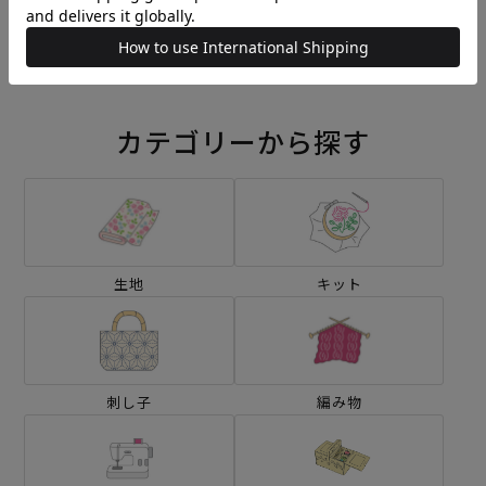
アイリスのある花瓶、黄色
ジヴェルニーのモネの庭＞
い背景＞
¥14,960
¥14,960
(税込)
(税込)
カテゴリーから探す
生地
キット
刺し子
編み物