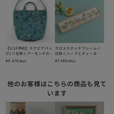
【3/10予約】スクエアバッ
クロスステッチフレーム＜
グL＜花咲くアーモンドの木
花咲くハーブとティータイ
＞＜B1＞（材料セット）
ム＞
¥3,410
¥7,260
(税込)
(税込)
他のお客様はこちらの商品も見て
います