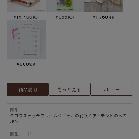
¥
15,400
¥
935
¥
1,760
税込
税込
税込
¥
660
税込
商品説明
もっと見る
レビュー
商品
クロスステッチフレーム＜ゴッホの花咲くアーモンドの木の
枝＞
商品コード