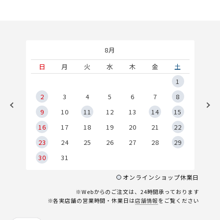
8月
土
日
月
火
水
木
金
土
5
1
2
2
3
4
5
6
7
8
9
9
10
11
12
13
14
15
6
16
17
18
19
20
21
22
23
24
25
26
27
28
29
30
31
オンラインショップ休業日
※Webからのご注文は、24時間承っております
※各実店舗の営業時間・休業日は
店舗情報
をご覧ください