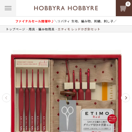
0
ファイナルセール開催中♪
＼リバティ 生地、編み物、刺繍、刺し子／
トップページ
用具
編み物用具
エティモ レッドかぎ針セット