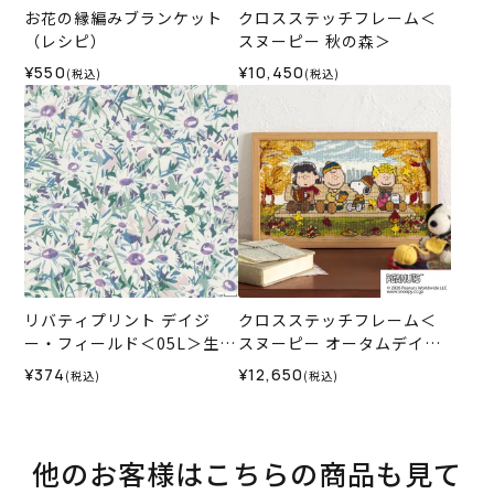
お花の縁編みブランケット
クロスステッチフレーム＜
（レシピ）
スヌーピー 秋の森＞
¥550
¥10,450
(税込)
(税込)
リバティプリント デイジ
クロスステッチフレーム＜
ー・フィールド＜05L＞生地
スヌーピー オータムデイズ
（ホビーラホビーレオリジ
＞
¥374
¥12,650
(税込)
(税込)
ナル）2026SS
他のお客様はこちらの商品も見て