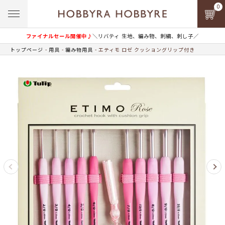
0
ファイナルセール開催中♪
＼リバティ 生地、編み物、刺繍、刺し子／
トップページ
用具
編み物用具
エティモ ロゼ クッショングリップ付き