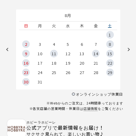
8月
土
日
月
火
水
木
金
土
5
1
2
2
3
4
5
6
7
8
9
9
10
11
12
13
14
15
6
16
17
18
19
20
21
22
23
24
25
26
27
28
29
30
31
オンラインショップ休業日
※Webからのご注文は、24時間承っております
※各実店舗の営業時間・休業日は
店舗情報
をご覧ください
ホビーラホビーレ
公式アプリで最新情報をお届け！
サクサク見られて、楽しいお買い物♪