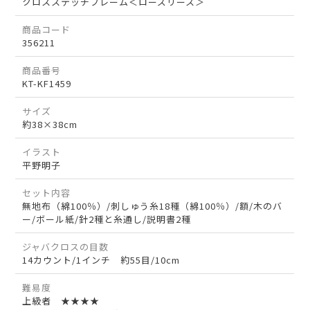
クロスステッチフレーム＜ローズリース＞
商品コード
356211
商品番号
KT-KF1459
サイズ
約38×38cm
イラスト
平野明子
セット内容
無地布（綿100％）/刺しゅう糸18種（綿100％）/額/木のバ
ー/ボール紙/針2種と糸通し/説明書2種
ジャバクロスの目数
14カウント/1インチ 約55目/10cm
難易度
上級者 ★★★★