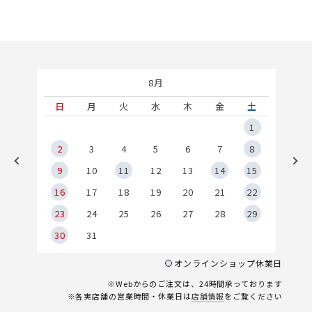
8月
土
日
月
火
水
木
金
土
5
1
2
2
3
4
5
6
7
8
9
9
10
11
12
13
14
15
6
16
17
18
19
20
21
22
23
24
25
26
27
28
29
30
31
オンラインショップ休業日
※Webからのご注文は、24時間承っております
※各実店舗の営業時間・休業日は
店舗情報
をご覧ください