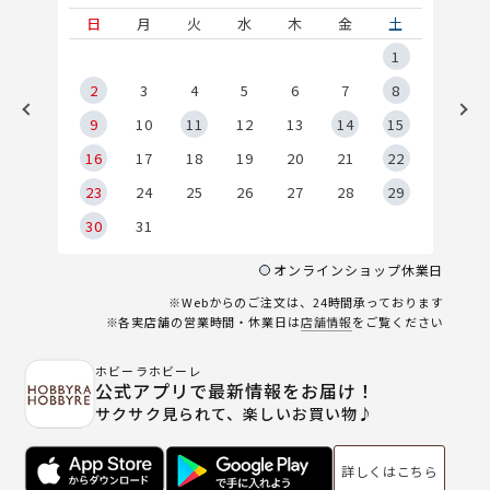
土
日
月
火
水
木
金
土
5
1
2
2
3
4
5
6
7
8
9
9
10
11
12
13
14
15
6
16
17
18
19
20
21
22
23
24
25
26
27
28
29
30
31
オンラインショップ休業日
※Webからのご注文は、24時間承っております
※各実店舗の営業時間・休業日は
店舗情報
をご覧ください
ホビーラホビーレ
公式アプリで最新情報をお届け！
サクサク見られて、楽しいお買い物♪
詳しくはこちら