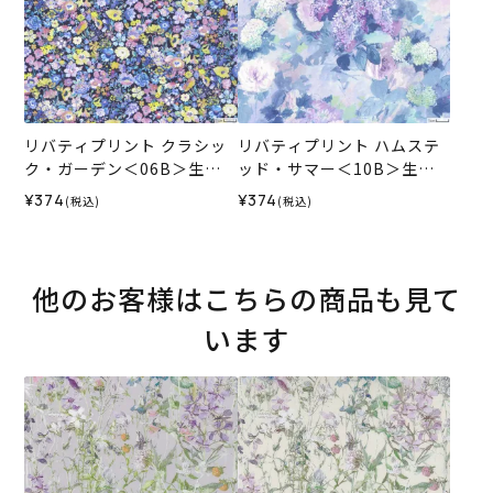
リバティプリント クラシッ
リバティプリント ハムステ
ク・ガーデン＜06B＞生地
ッド・サマー＜10B＞生地
（ホビーラホビーレオリジ
（ホビーラホビーレオリジ
¥374
¥374
(税込)
(税込)
ナル）2026SS
ナル）2026SS
他のお客様はこちらの商品も見て
います