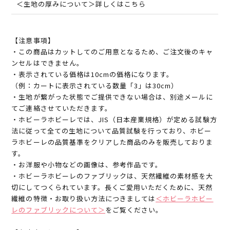
＜生地の厚みについて＞詳しくはこちら
【注意事項】
・この商品はカットしてのご用意となるため、ご注文後のキャ
ンセルはできません。
・表示されている価格は10cmの価格になります。
（例：カートに表示されている数量「3」は30cm）
・生地が繋がった状態でご提供できない場合は、別途メールに
てご連絡させていただきます。
・ホビーラホビーレでは、JIS（日本産業規格）が定める試験方
法に従って全ての生地について品質試験を行っており、ホビー
ラホビーレの品質基準をクリアした商品のみを販売しておりま
す。
・お洋服や小物などの画像は、参考作品です。
・ホビーラホビーレのファブリックは、天然繊維の素材感を大
切にしてつくられています。長くご愛用いただくために、天然
繊維の特徴・お取り扱い方法につきましては
＜ホビーラホビー
レのファブリックについて＞
をご覧ください。