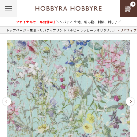
0
ファイナルセール開催中♪
＼リバティ 生地、編み物、刺繍、刺し子／
トップページ
生地
リバティプリント（ホビーラホビーレオリジナル）
リバティプ