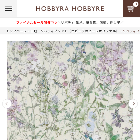
0
ファイナルセール開催中♪
＼リバティ 生地、編み物、刺繍、刺し子／
トップページ
生地
リバティプリント（ホビーラホビーレオリジナル）
リバティプ