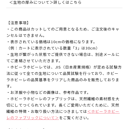
＜生地の厚みについて＞詳しくはこちら
【注意事項】
・この商品はカットしてのご用意となるため、ご注文後のキャ
ンセルはできません。
・表示されている価格は10cmの価格になります。
（例：カートに表示されている数量「3」は30cm）
・生地が繋がった状態でご提供できない場合は、別途メールに
てご連絡させていただきます。
・ホビーラホビーレでは、JIS（日本産業規格）が定める試験方
法に従って全ての生地について品質試験を行っており、ホビー
ラホビーレの品質基準をクリアした商品のみを販売しておりま
す。
・お洋服や小物などの画像は、参考作品です。
・ホビーラホビーレのファブリックは、天然繊維の素材感を大
切にしてつくられています。長くご愛用いただくために、天然
繊維の特徴・お取り扱い方法につきましては
＜ホビーラホビー
レのファブリックについて＞
をご覧ください。