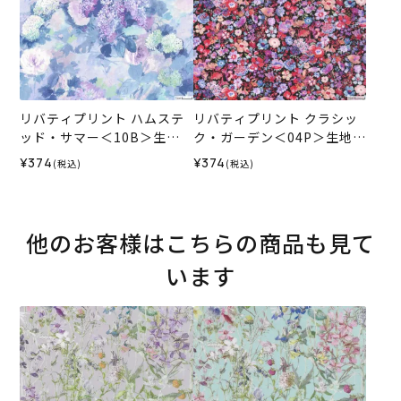
リバティプリント ハムステ
リバティプリント クラシッ
ッド・サマー＜10B＞生地
ク・ガーデン＜04P＞生地
（ホビーラホビーレオリジ
（ホビーラホビーレオリジ
¥374
¥374
(税込)
(税込)
ナル）2026SS
ナル）2026SS
他のお客様はこちらの商品も見て
います