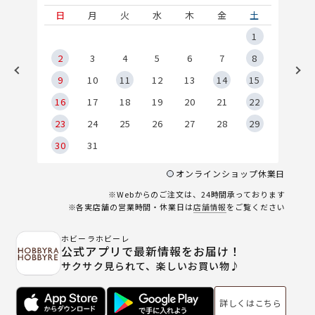
土
日
月
火
水
木
金
土
5
1
2
2
3
4
5
6
7
8
9
9
10
11
12
13
14
15
6
16
17
18
19
20
21
22
23
24
25
26
27
28
29
30
31
オンラインショップ休業日
※Webからのご注文は、24時間承っております
※各実店舗の営業時間・休業日は
店舗情報
をご覧ください
ホビーラホビーレ
公式アプリで最新情報をお届け！
サクサク見られて、楽しいお買い物♪
詳しくはこちら