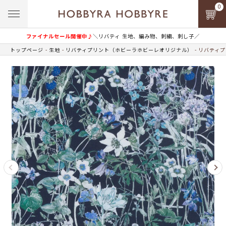
0
ファイナルセール開催中♪
＼リバティ 生地、編み物、刺繍、刺し子／
トップページ
生地
リバティプリント（ホビーラホビーレオリジナル）
リバティプ