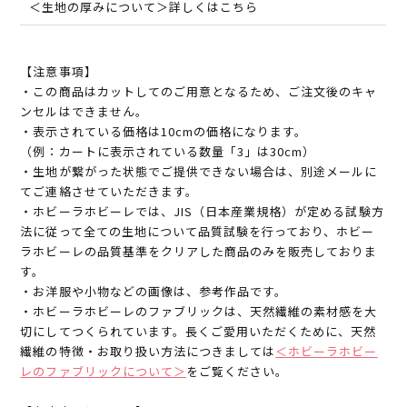
＜生地の厚みについて＞詳しくはこちら
【注意事項】
・この商品はカットしてのご用意となるため、ご注文後のキャ
ンセルはできません。
・表示されている価格は10cmの価格になります。
（例：カートに表示されている数量「3」は30cm）
・生地が繋がった状態でご提供できない場合は、別途メールに
てご連絡させていただきます。
・ホビーラホビーレでは、JIS（日本産業規格）が定める試験方
法に従って全ての生地について品質試験を行っており、ホビー
ラホビーレの品質基準をクリアした商品のみを販売しておりま
す。
・お洋服や小物などの画像は、参考作品です。
・ホビーラホビーレのファブリックは、天然繊維の素材感を大
切にしてつくられています。長くご愛用いただくために、天然
繊維の特徴・お取り扱い方法につきましては
＜ホビーラホビー
レのファブリックについて＞
をご覧ください。