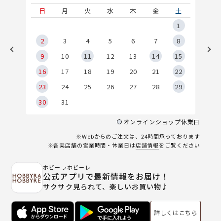
土
日
月
火
水
木
金
土
5
1
2
2
3
4
5
6
7
8
9
9
10
11
12
13
14
15
6
16
17
18
19
20
21
22
23
24
25
26
27
28
29
30
31
オンラインショップ休業日
※Webからのご注文は、24時間承っております
※各実店舗の営業時間・休業日は
店舗情報
をご覧ください
ホビーラホビーレ
公式アプリで最新情報をお届け！
サクサク見られて、楽しいお買い物♪
詳しくはこちら