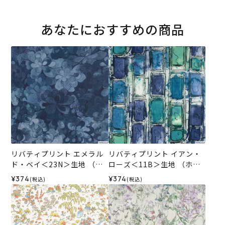
あなたにおすすめの商品
リバティプリント エメラル
リバティプリント イアン・
ド・ベイ＜23N＞生地 （ホ
ローズ＜11B＞生地 （ホビ
ビーラホビーレオリジナ
ーラホビーレオリジナル）2
¥374
¥374
(税込)
(税込)
ル）2026SS
026SS