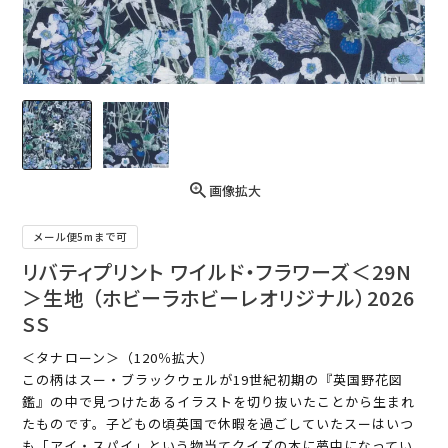
画像拡大
メール便5mまで可
リバティプリント ワイルド・フラワーズ＜29N
＞生地 （ホビーラホビーレオリジナル）2026
SS
＜タナローン＞（120％拡大）
この柄はスー・ブラックウェルが19世紀初期の『英国野花図
鑑』の中で見つけたあるイラストを切り抜いたことから生まれ
たものです。子どもの頃英国で休暇を過ごしていたスーはいつ
も「アイ・スパイ」という物当てクイズの本に夢中になってい