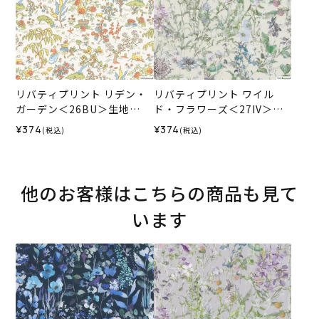
リバティプリント リデン・
リバティプリント ワイル
ガーデン＜26BU＞生地
ド・フラワーズ＜27IV＞生
（リバティ・ファブリック
地 （ホビーラホビーレオリ
¥374
¥374
(税込)
(税込)
ス）2026SS
ジナル）2026SS
他のお客様はこちらの商品も見て
います