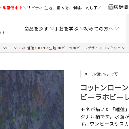
店舗情
ール開催中♪
＼リバティ 生地、編み物、刺繍、刺し子／
商品を探す
手芸を学ぶ
初めての方へ
料！
トンローン モネ 睡蓮＜01N＞生地 ホビーラホビーレデザインコレクション
メール便5mまで可
コットンローン
ビーラホビー
モネが描いた「睡蓮
ジナル柄です。水面
す。ワンピースやス