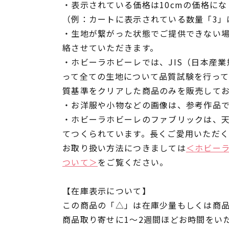
・表示されている価格は10cmの価格にな
（例：カートに表示されている数量「3」は
・生地が繋がった状態でご提供できない
絡させていただきます。
・ホビーラホビーレでは、JIS（日本産
って全ての生地について品質試験を行っ
質基準をクリアした商品のみを販売して
・お洋服や小物などの画像は、参考作品
・ホビーラホビーレのファブリックは、
てつくられています。長くご愛用いただ
お取り扱い方法につきましては
＜ホビー
ついて＞
をご覧ください。
【在庫表示について】
この商品の「△」は在庫少量もしくは商
商品取り寄せに1～2週間ほどお時間をい