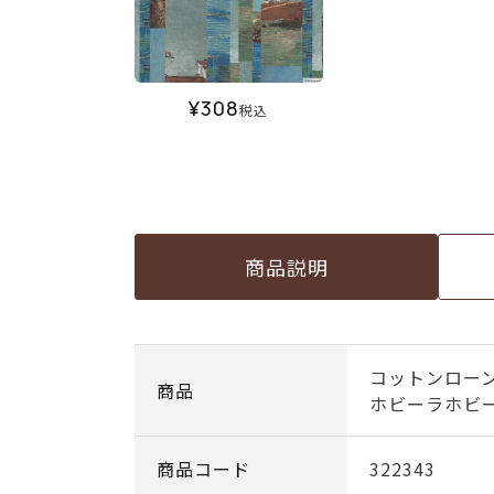
¥
308
税込
商品説明
コットンローン
商品
ホビーラホビ
商品コード
322343