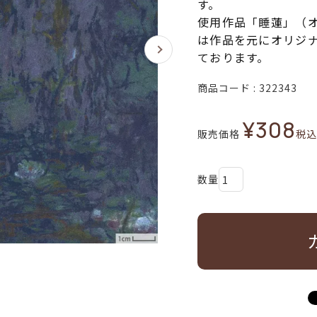
す。
使用作品「睡蓮」（
は作品を元にオリジ
ております。
商品コード
322343
¥
308
販売価格
税込