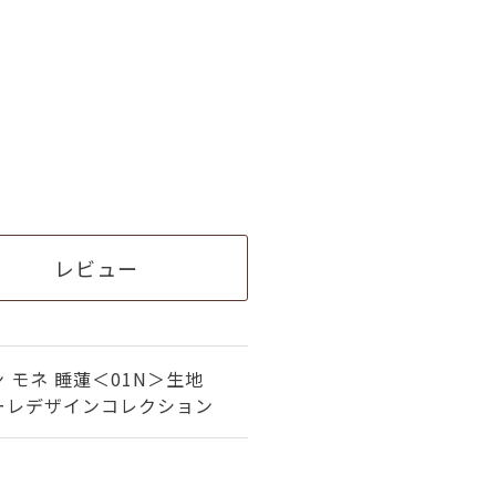
レビュー
 モネ 睡蓮＜01N＞生地
ーレデザインコレクション