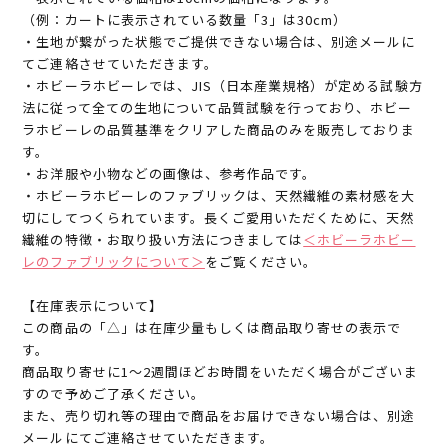
（例：カートに表示されている数量「3」は30cm）
・生地が繋がった状態でご提供できない場合は、別途メールに
てご連絡させていただきます。
・ホビーラホビーレでは、JIS（日本産業規格）が定める試験方
法に従って全ての生地について品質試験を行っており、ホビー
ラホビーレの品質基準をクリアした商品のみを販売しておりま
す。
・お洋服や小物などの画像は、参考作品です。
・ホビーラホビーレのファブリックは、天然繊維の素材感を大
切にしてつくられています。長くご愛用いただくために、天然
繊維の特徴・お取り扱い方法につきましては
＜ホビーラホビー
レのファブリックについて＞
をご覧ください。
【在庫表示について】
この商品の「△」は在庫少量もしくは商品取り寄せの表示で
す。
商品取り寄せに1～2週間ほどお時間をいただく場合がございま
すので予めご了承ください。
また、売り切れ等の理由で商品をお届けできない場合は、別途
メールにてご連絡させていただきます。