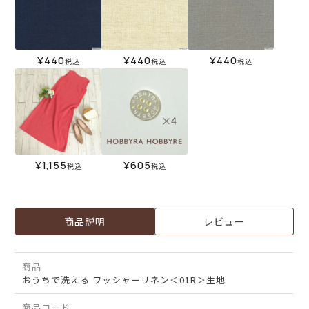
¥
440
¥
440
¥
440
税込
税込
税込
¥
1,155
¥
605
税込
税込
商品説明
レビュー
商品
おうちで洗える ワッシャーリネン＜01R＞生地
商品コード