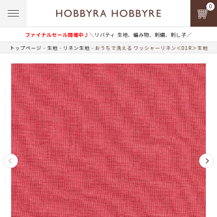
0
ファイナルセール開催中♪
＼リバティ 生地、編み物、刺繍、刺し子／
トップページ
生地
リネン生地
おうちで洗える ワッシャーリネン＜01R＞生地