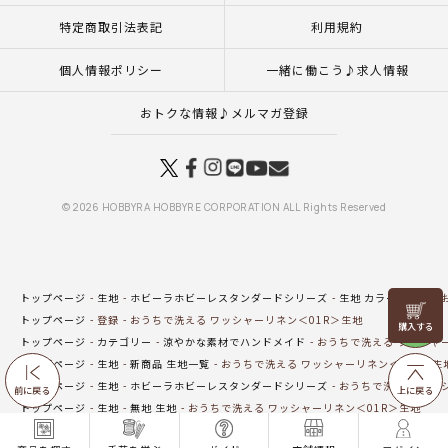
特定商取引法表記
利用規約
個人情報ポリシー
一緒に働こう♪求人情報
おトクな情報♪メルマガ登録
© 2026 HOBBYRA HOBBYRE CORPORATION ALL Rights Reserved
トップページ
生地
ホビーラホビーレスタンダードシリーズ
生地 カラーリネン
リリヤン
トップページ
登録
おうちで洗える ワッシャーリネン＜01R＞生地
フェア
トップページ
カテゴリー
涼やかな素材でハンドメイド
おうちで洗える ワッシャー
トップページ
生地
新商品 生地一覧
おうちで洗える ワッシャーリネン＜01R＞生
トップページ
生地
ホビーラホビーレスタンダードシリーズ
おうちで洗える ワッ
前に戻る
上に戻る
トップページ
生地
無地 生地
おうちで洗える ワッシャーリネン＜01R＞生地
トップページ
生地
春夏素材
おうちで洗える ワッシャーリネン＜01R＞生地