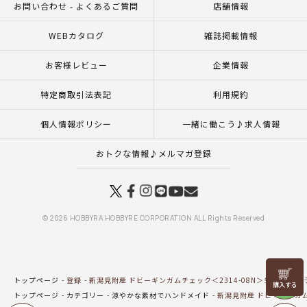
お問い合わせ - よくあるご質問
店舗情報
WEBカタログ
雑誌掲載情報
お客様レビュー
企業情報
特定商取引法表記
利用規約
個人情報ポリシー
一緒に働こう♪求人情報
おトクな情報♪メルマガ登録
© 2026 HOBBYRA HOBBYRE CORPORATION ALL Rights Reserved
リリヤン
トップページ
登録
新潟見附産 ドビーギンガムチェック＜2314-08N＞生地 ホビ
フェア
トップページ
カテゴリー
涼やかな素材でハンドメイド
新潟見附産 ドビーギンガム