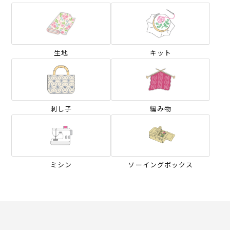
生地
キット
刺し子
編み物
ミシン
ソーイングボックス