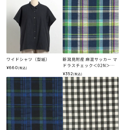
ワイドシャツ（型紙）
新潟見附産 麻混サッカー マ
ドラスチェック＜02N＞生
¥660
(税込)
地 ホビーラホビーレデザイ
¥352
(税込)
ンコレクション