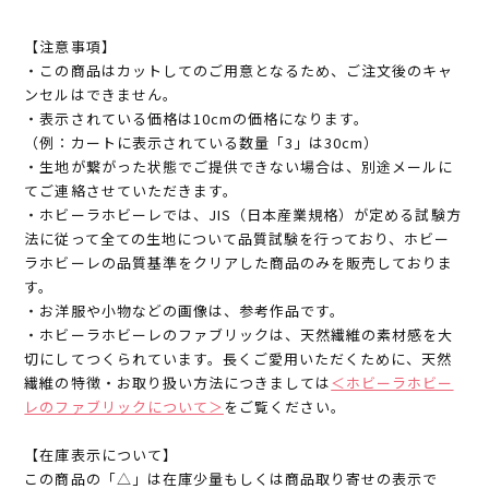
【注意事項】
・この商品はカットしてのご用意となるため、ご注文後のキャ
ンセルはできません。
・表示されている価格は10cmの価格になります。
（例：カートに表示されている数量「3」は30cm）
・生地が繋がった状態でご提供できない場合は、別途メールに
てご連絡させていただきます。
・ホビーラホビーレでは、JIS（日本産業規格）が定める試験方
法に従って全ての生地について品質試験を行っており、ホビー
ラホビーレの品質基準をクリアした商品のみを販売しておりま
す。
・お洋服や小物などの画像は、参考作品です。
・ホビーラホビーレのファブリックは、天然繊維の素材感を大
切にしてつくられています。長くご愛用いただくために、天然
繊維の特徴・お取り扱い方法につきましては
＜ホビーラホビー
レのファブリックについて＞
をご覧ください。
【在庫表示について】
この商品の「△」は在庫少量もしくは商品取り寄せの表示で