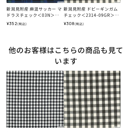
新潟見附産 麻混サッカー マ
新潟見附産 ドビーギンガム
ドラスチェック＜03N＞生
チェック＜2314-09GR＞生
地 ホビーラホビーレデザイ
地 ホビーラホビーレデザイ
¥352
¥308
(税込)
(税込)
ンコレクション
ンコレクション
他のお客様はこちらの商品も見て
います