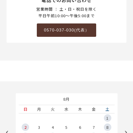
営業時間 ： 土・日・祝日を除く
平日午前10:00～午後5:00まで
0570-037-030(代表）
8月
土
日
月
火
水
木
金
土
5
1
2
2
3
4
5
6
7
8