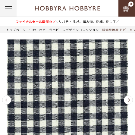
0
ファイナルセール開催中♪
＼リバティ 生地、編み物、刺繍、刺し子／
トップページ
生地
ホビーラホビーレデザインコレクション
新潟見附産 ドビーギン