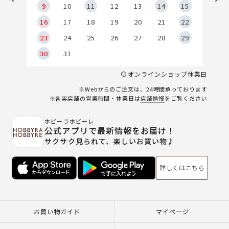
9
9
10
11
12
13
14
15
6
16
17
18
19
20
21
22
23
24
25
26
27
28
29
30
31
オンラインショップ休業日
※Webからのご注文は、24時間承っております
※各実店舗の営業時間・休業日は
店舗情報
をご覧ください
ホビーラホビーレ
公式アプリで最新情報をお届け！
サクサク見られて、楽しいお買い物♪
詳しくはこちら
お買い物ガイド
マイページ