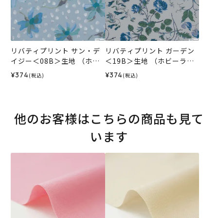
リバティプリント サン・デ
リバティプリント ガーデン
イジー＜08B＞生地 （ホビ
＜19B＞生地 （ホビーラホ
ーラホビーレオリジナル）2
ビーレオリジナル）2026A
¥374
¥374
(税込)
(税込)
026SS
W
他のお客様はこちらの商品も見て
います