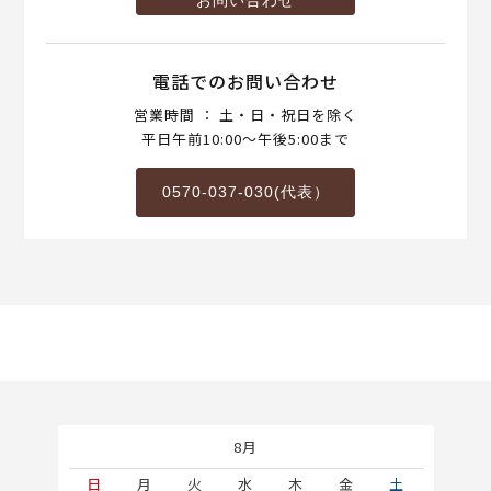
お問い合わせ
電話でのお問い合わせ
営業時間 ： 土・日・祝日を除く
平日午前10:00～午後5:00まで
0570-037-030(代表）
8月
土
日
月
火
水
木
金
土