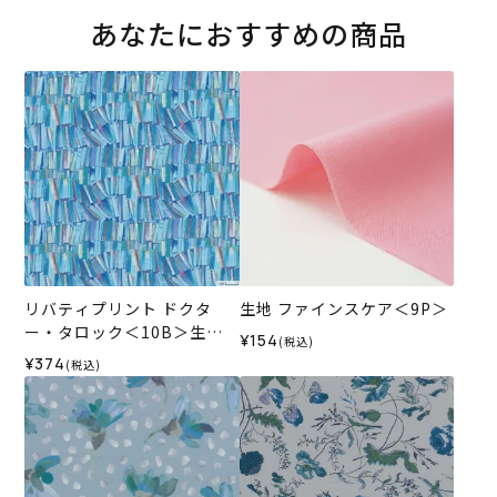
あなたにおすすめの商品
リバティプリント ドクタ
生地 ファインスケア＜9P＞
ー・タロック＜10B＞生地
¥154
(税込)
（ホビーラホビーレオリジ
¥374
(税込)
ナル）2026AW