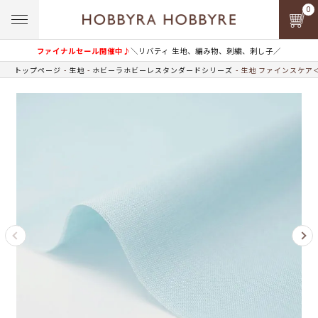
0
ファイナルセール開催中♪
＼リバティ 生地、編み物、刺繍、刺し子／
トップページ
生地
ホビーラホビーレスタンダードシリーズ
生地 ファインスケア＜