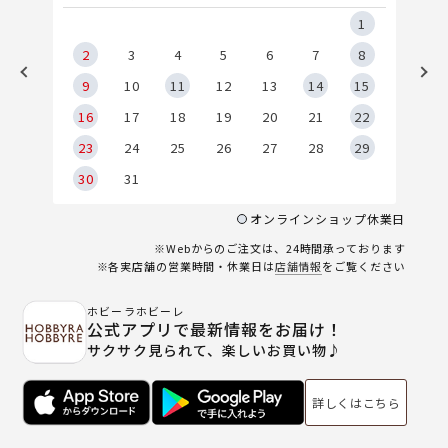
5
1
2
2
3
4
5
6
7
8
9
9
10
11
12
13
14
15
6
16
17
18
19
20
21
22
23
24
25
26
27
28
29
30
31
オンラインショップ休業日
※Webからのご注文は、24時間承っております
※各実店舗の営業時間・休業日は
店舗情報
をご覧ください
ホビーラホビーレ
公式アプリで最新情報をお届け！
サクサク見られて、楽しいお買い物♪
詳しくはこちら