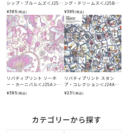
シップ・ブルームズ＜J25C
ング・ドリームス＜J25B＞
＞生地 （リバティ・ファブ
生地 （リバティ・ファブリ
¥385
¥385
(税込)
(税込)
リックス）2025SS
ックス）2025SS
リバティプリント ソーホ
リバティプリント スタン
ー・カーニバル＜J25A＞生
プ・コレクション＜J24A＞
地 （リバティ・ファブリッ
生地 （リバティ・ファブリ
¥385
¥231
(税込)
(税込)
クス）2025AW
ックス）2024SS
カテゴリーから探す