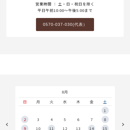
営業時間 ： 土・日・祝日を除く
平日午前10:00～午後5:00まで
0570-037-030(代表）
8月
土
日
月
火
水
木
金
土
5
1
2
2
3
4
5
6
7
8
9
9
10
11
12
13
14
15