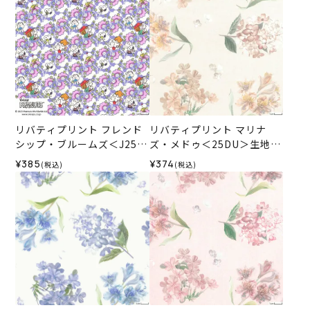
リバティプリント フレンド
リバティプリント マリナ
シップ・ブルームズ＜J25C
ズ・メドゥ＜25DU＞生地
＞生地 （リバティ・ファブ
（リバティ・ファブリック
¥385
¥374
(税込)
(税込)
リックス）2025SS
ス）2025SS