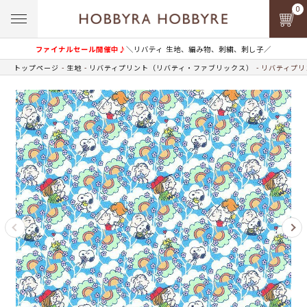
0
ファイナルセール開催中♪
＼リバティ 生地、編み物、刺繍、刺し子／
トップページ
生地
リバティプリント（リバティ・ファブリックス）
リバティプリン