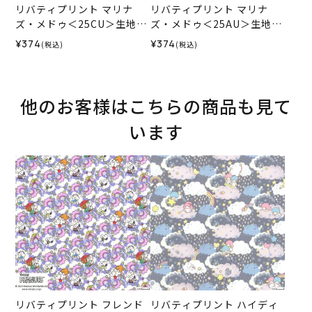
リバティプリント マリナ
リバティプリント マリナ
ズ・メドゥ＜25CU＞生地
ズ・メドゥ＜25AU＞生地
（リバティ・ファブリック
（リバティ・ファブリック
¥374
¥374
(税込)
(税込)
ス）2025SS
ス）2025SS
他のお客様はこちらの商品も見て
います
リバティプリント フレンド
リバティプリント ハイディ