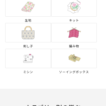
生地
キット
刺し子
編み物
ミシン
ソーイングボックス