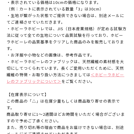
・表示されている価格は10cmの価格になります。
（例：カートに表示されている数量「3」は30cm）
・生地が繋がった状態でご提供できない場合は、別途メールに
てご連絡させていただきます。
・ホビーラホビーレでは、JIS（日本産業規格）が定める試験方
法に従って全ての生地について品質試験を行っており、ホビー
ラホビーレの品質基準をクリアした商品のみを販売しておりま
す。
・お洋服や小物などの画像は、参考作品です。
・ホビーラホビーレのファブリックは、天然繊維の素材感を大
切にしてつくられています。長くご愛用いただくために、天然
繊維の特徴・お取り扱い方法につきましては
＜ホビーラホビー
レのファブリックについて＞
をご覧ください。
【在庫表示について】
この商品の「△」は在庫少量もしくは商品取り寄せの表示で
す。
商品取り寄せに1～2週間ほどお時間をいただく場合がございま
すので予めご了承ください。
また、売り切れ等の理由で商品をお届けできない場合は、別途
メールにてご連絡させていただきます。