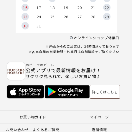
6
16
17
18
19
20
21
22
23
24
25
26
27
28
29
30
31
オンラインショップ休業日
※Webからのご注文は、24時間承っております
※各実店舗の営業時間・休業日は
店舗情報
をご覧ください
ホビーラホビーレ
公式アプリで最新情報をお届け！
サクサク見られて、楽しいお買い物♪
詳しくはこちら
お買い物ガイド
マイページ
お問い合わせ - よくあるご質問
店舗情報