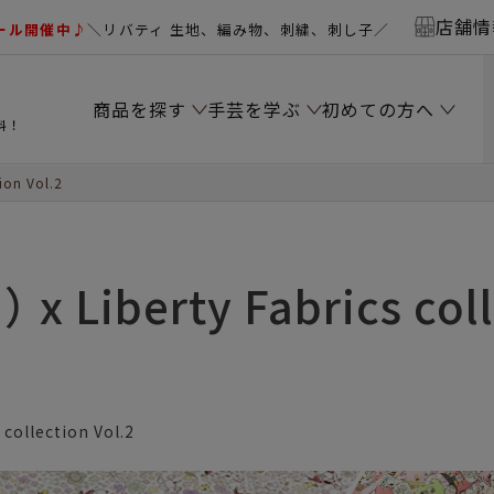
店舗情
ール開催中♪
＼リバティ 生地、編み物、刺繍、刺し子／
商品を探す
手芸を学ぶ
初めての方へ
料！
ion Vol.2
 x Liberty Fabrics coll
ollection Vol.2