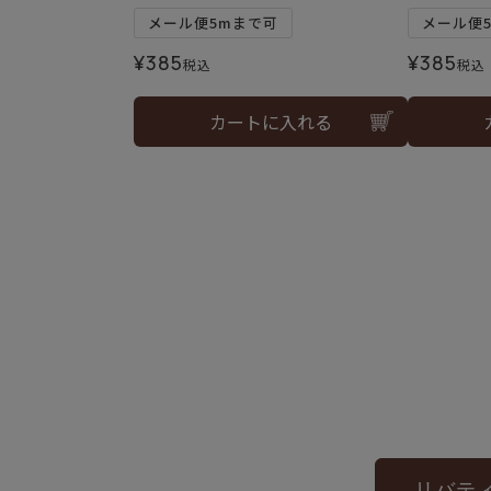
メール便5mまで可
メール便
¥
385
¥
385
税込
税込
カートに入れる
リバテ