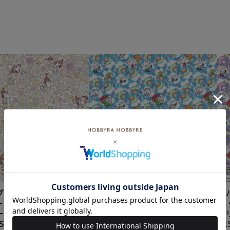
プリント フローラル・
リバティプリント フレンドシッ
リ
＜01P＞生地 （ホビ
プ・ブルームズ＜J25B＞生地
プ
ーレオリジナルカラ
（リバティ・ファブリックス）2
（
SS
025SS
02