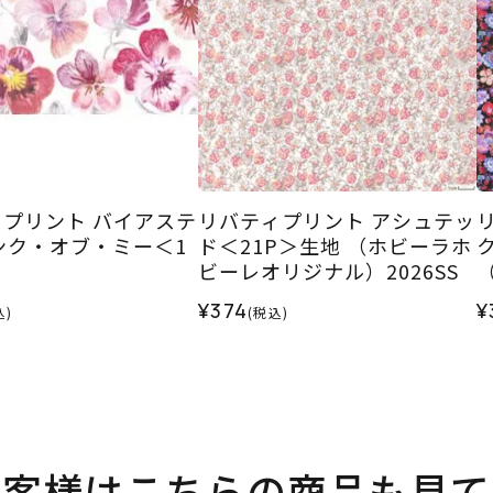
プリント バイアステ
リバティプリント アシュテッ
ンク・オブ・ミー＜1
ド＜21P＞生地 （ホビーラホ
ビーレオリジナル）2026SS
ル
¥374
¥
込)
(税込)
お客様はこちらの商品も見て