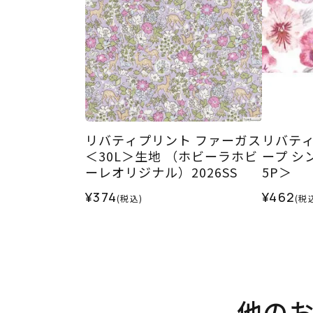
リバティプリント ファーガス
リバティ
＜30L＞生地 （ホビーラホビ
ープ シ
ーレオリジナル）2026SS
5P＞
¥374
¥462
(税込)
(税
他の