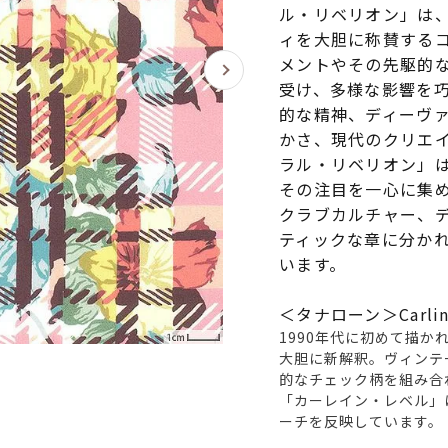
ル・リベリオン」は
ィを大胆に称賛する
メントやその先駆的
受け、多様な影響を
的な精神、ディーヴ
かさ、現代のクリエ
ラル・リベリオン」
その注目を一心に集
クラブカルチャー、
ティックな章に分か
います。
＜タナローン＞Carline
1990年代に初めて描
大胆に新解釈。ヴィンテ
的なチェック柄を組み合
「カーレイン・レベル」
ーチを反映しています。