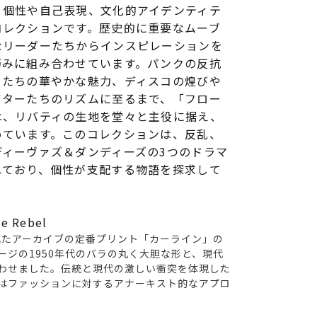
、個性や自己表現、文化的アイデンティテ
コレクションです。歴史的に重要なムーブ
なリーダーたちからインスピレーションを
巧みに組み合わせています。パンクの反抗
ァたちの華やかな魅力、ディスコの煌びや
イターたちのリズムに至るまで、「フロー
は、リバティの生地を堂々と主役に据え、
めています。このコレクションは、反乱、
ディーヴァズ＆ダンディーズの3つのドラマ
れており、個性が支配する物語を探求して
 Rebel
かれたアーカイブの定番プリント「カーライン」の
ージの1950年代のバラの丸く大胆な形と、現代
わせました。伝統と現代の激しい衝突を体現した
はファッションに対するアナーキスト的なアプロ