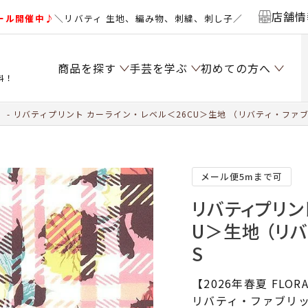
店舗情
ール開催中♪
＼リバティ 生地、編み物、刺繍、刺し子／
商品を探す
手芸を学ぶ
初めての方へ
料！
）
リバティプリント カーライン・レベル＜26CU＞生地 （リバティ・ファブリ
メール便5mまで可
リバティプリン
U＞生地 （リバ
S
【2026年春夏 FLORA
リバティ・ファブリッ