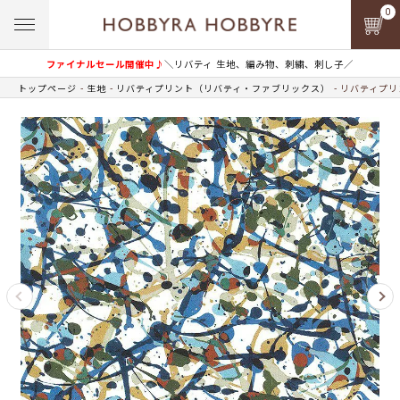
0
ファイナルセール開催中♪
＼リバティ 生地、編み物、刺繍、刺し子／
トップページ
生地
リバティプリント（リバティ・ファブリックス）
リバティプリン