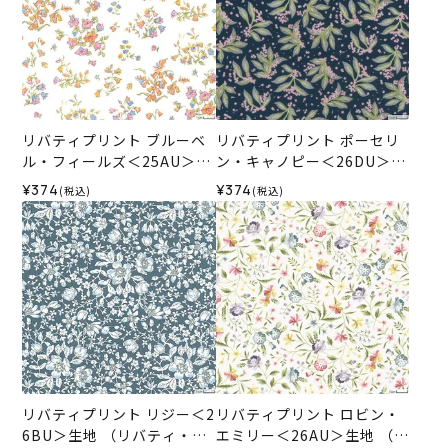
リバティプリント ブルーベ
リバティプリント ポーセリ
ル・フィールズ＜25AU＞生
ン・キャノピー＜26DU＞生
地 （リバティ・ファブリッ
地 （リバティ・ファブリッ
¥374
¥374
(税込)
(税込)
クス）2025AW
クス）2026SS
リバティプリント リジー＜2
リバティプリント ロビン・
6BU＞生地 （リバティ・フ
エミリー＜26AU＞生地 （リ