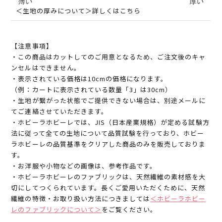
＜生地の厚みについて＞詳しくはこちら
【注意事項】
・この商品はカットしてのご用意となるため、ご注文後のキャ
ンセルはできません。
・表示されている価格は10cmの価格になります。
（例：カートに表示されている数量「3」は30cm）
・生地が繋がった状態でご提供できない場合は、別途メールに
てご連絡させていただきます。
・ホビーラホビーレでは、JIS（日本産業規格）が定める試験方
法に従って全ての生地について品質試験を行っており、ホビー
ラホビーレの品質基準をクリアした商品のみを販売しておりま
す。
・お洋服や小物などの画像は、参考作品です。
・ホビーラホビーレのファブリックは、天然繊維の素材感を大
切にしてつくられています。長くご愛用いただくために、天然
繊維の特徴・お取り扱い方法につきましては
＜ホビーラホビー
レのファブリックについて＞
をご覧ください。