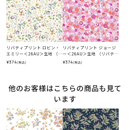
リバティプリント ロビン・
リバティプリント ジョージ
エミリー＜26AU＞生地 （リ
ー＜26AU＞生地 （リバテ
バティ・ファブリックス）2
ィ・ファブリックス）2026
¥374
¥374
(税込)
(税込)
026SS
SS
他のお客様はこちらの商品も見て
います