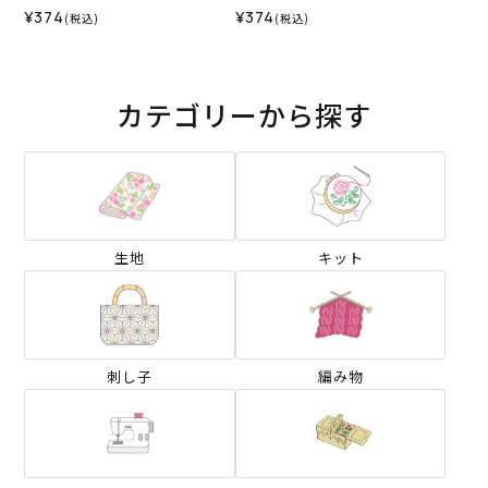
ァブリックス）2026SS
バティ・ファブリックス）2
¥374
¥374
(税込)
(税込)
026SS
カテゴリーから探す
生地
キット
刺し子
編み物