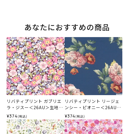
あなたにおすすめの商品
リバティプリント ガブリエ
リバティプリント リージェ
ラ・ジスー＜26AU＞生地
ンシー・ピオニー＜26AU＞
（リバティ・ファブリック
生地 （リバティ・ファブリ
¥374
¥374
(税込)
(税込)
ス）2026SS
ックス）2026SS