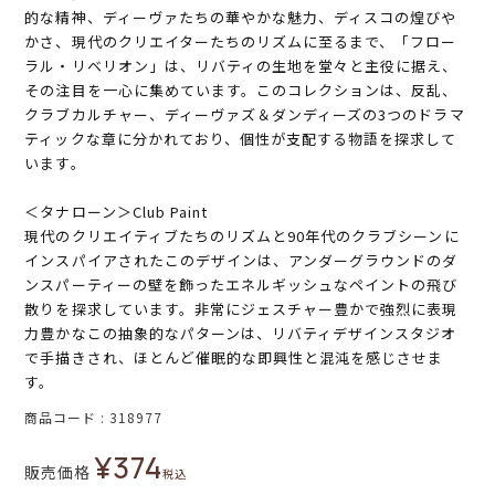
的な精神、ディーヴァたちの華やかな魅力、ディスコの煌びや
かさ、現代のクリエイターたちのリズムに至るまで、「フロー
ラル・リベリオン」は、リバティの生地を堂々と主役に据え、
その注目を一心に集めています。このコレクションは、反乱、
クラブカルチャー、ディーヴァズ＆ダンディーズの3つのドラマ
ティックな章に分かれており、個性が支配する物語を探求して
います。
＜タナローン＞Club Paint
現代のクリエイティブたちのリズムと90年代のクラブシーンに
インスパイアされたこのデザインは、アンダーグラウンドのダ
ンスパーティーの壁を飾ったエネルギッシュなペイントの飛び
散りを探求しています。非常にジェスチャー豊かで強烈に表現
力豊かなこの抽象的なパターンは、リバティデザインスタジオ
で手描きされ、ほとんど催眠的な即興性と混沌を感じさせま
す。
商品コード
318977
¥
374
販売価格
税込