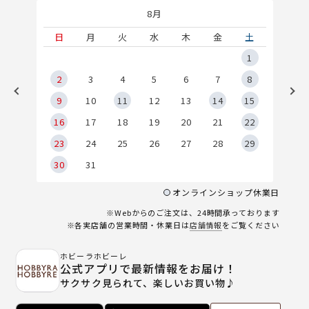
8月
土
日
月
火
水
木
金
土
5
1
2
2
3
4
5
6
7
8
9
9
10
11
12
13
14
15
6
16
17
18
19
20
21
22
23
24
25
26
27
28
29
30
31
オンラインショップ休業日
※Webからのご注文は、24時間承っております
※各実店舗の営業時間・休業日は
店舗情報
をご覧ください
ホビーラホビーレ
公式アプリで最新情報をお届け！
サクサク見られて、楽しいお買い物♪