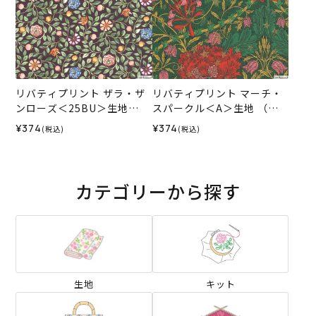
リバティプリント ザラ・ザ
リバティプリント マーチ・
ンローズ＜25BU＞生地
スパークル＜A＞生地 （リ
（リバティ・ファブリック
バティ・ファブリックス）2
¥374
¥374
(税込)
(税込)
ス）2025AW
025AW
カテゴリーから探す
生地
キット