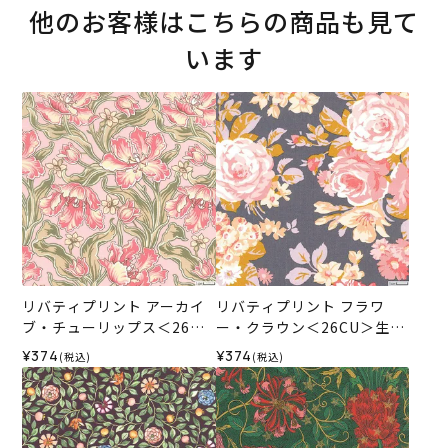
他のお客様はこちらの商品も見て
います
リバティプリント アーカイ
リバティプリント フラワ
ブ・チューリップス＜26BU
ー・クラウン＜26CU＞生地
＞生地 （リバティ・ファブ
（リバティ・ファブリック
¥374
¥374
(税込)
(税込)
リックス）2026SS
ス）2026SS