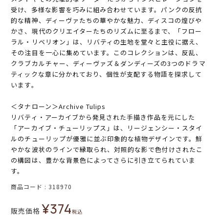
受け、多様な影響を巧みに組み合わせています。パンクの反抗
的な精神、ディーヴァたちの華やかな魅力、ディスコの煌びや
かさ、現代のクリエイターたちのリズムに至るまで、「フロー
ラル・リベリオン」は、リバティの生地を堂々と主役に据え、
その注目を一心に集めています。このコレクションは、反乱、
クラブカルチャー、ディーヴァズ＆ダンディーズの3つのドラマ
ティックな章に分かれており、個性が支配する物語を探求して
います。
＜タナローン＞Archive Tulips
リバティ・アーカイブから発見された手描き作品を元にした
「アーカイブ・チューリップス」は、リージェンシー・スタイ
ルのチューリップが優雅に並ぶ印象的な植物デザインです。鮮
やかな波状のラインで縁取られ、対照的な影で色付けされたこ
の構図は、豊かな背景色によってさらに引き立てられていま
す。
商品コード
318970
¥
374
販売価格
税込