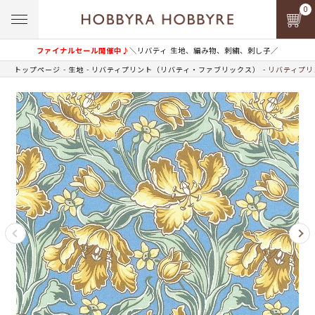
0
ファイナルセール開催中♪
＼リバティ 生地、編み物、刺繍、刺し子／
トップページ
生地
リバティプリント（リバティ・ファブリックス）
リバティプリン